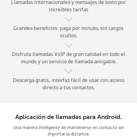
Llamadas internacionales y mensajes de texto por
increíbles tarifas
Grandes beneficios: paga por minuto, sin cargos
ocultos.
No se ha creado una contraseña
Disfruta llamadas VoIP de gran calidad en todo el
Mínimo 8 caracteres
mundo y un servicio de llamada amigable.
Una letra mayúscula y una minúscula
Un número
Un caracter especial
Descarga gratis, interfaz fácil de usar con acceso
directo a tus contactos.
Aplicación de llamadas para Android.
Mantente en contacto para recibir nuestras mejores
Una manera inteligente de mantenerse en contacto sin
ofertas.
importar la distancia.