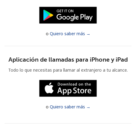
Al abrir una cuenta en este sitio web, estoy de acuerdo con
estos
Términos y condiciones.
Únete
o
Quiero saber más →
Aplicación de llamadas para iPhone y iPad
¡Hola!
Todo lo que necesitas para llamar al extranjero a tu alcance.
Inicia sesión o
REGÍSTRATE →
o
Quiero saber más →
¿Olvidaste tu contraseña? →