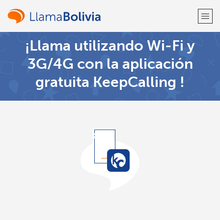
¡Llama utilizando Wi-Fi y
¡Bienvenido!
3G/4G con la aplicación
gratuita KeepCalling !
¿Ya tienes una cuenta?
Inicia sesión →
Regístrate con
o