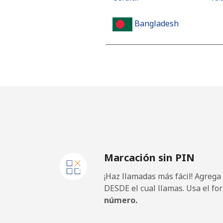
Bangladesh
Línea fija
⁦3.5¢
Celular
⁦2.8¢
Barbados
Línea fija
⁦28.
Marcación sin PIN
Celular
⁦32.
¡Haz llamadas más fácil! Agrega
Belarus
DESDE el cual llamas. Usa el fo
número.
Línea fija
⁦55.