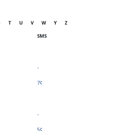
S
T
U
V
W
Y
Z
SMS
-
⁦7¢⁩
-
⁦5¢⁩