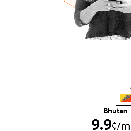
Bhutan
9.9
¢
/m