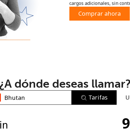
cargos adicionales, sin contr
o
Comprar ahora
¿A dónde deseas llamar
Tarifas
U
No se ha creado una contraseña
9
Mínimo 8 caracteres
in
Una letra mayúscula y una minúscula