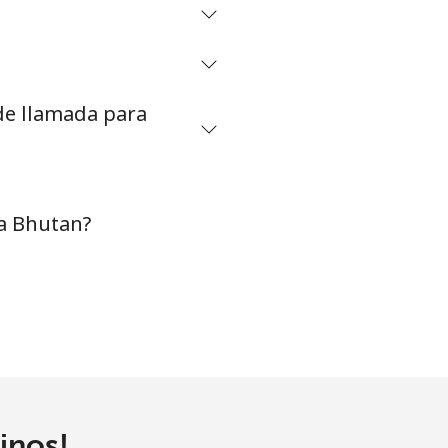
-
-
 de llamada para
-
⁦16¢⁩
a Bhutan?
-
-
inos!