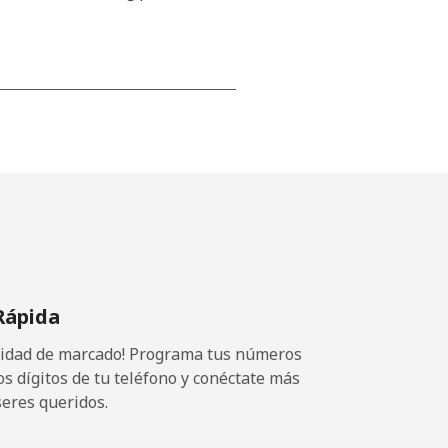
-
-
-
Rápida
-
ocidad de marcado! Programa tus números
os dígitos de tu teléfono y conéctate más
seres queridos.
-