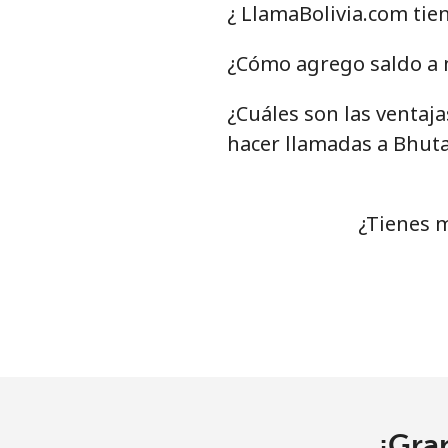
Línea fija
⁦54.
¿ LlamaBolivia.com tie
Celular
⁦55.
¿Cómo agrego saldo a 
¿Cuáles son las ventaja
Bermuda
hacer llamadas a Bhut
Línea fija
⁦3.5¢
Celular
⁦3.5¢
¿Tienes 
Bhutan
Línea fija
⁦9.9¢
Celular
⁦9.5¢
Bolivia
¡Gra