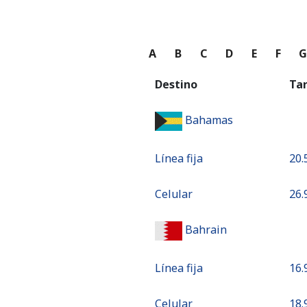
A
B
C
D
E
F
Destino
Ta
Bahamas
Línea fija
⁦20.
Celular
⁦26.
Bahrain
Línea fija
⁦16.
Celular
⁦18.