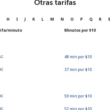
Otras tarifas
o
Continuar con
G
H
I
J
K
L
M
N
O
P
Q
R
rifa/minuto
Minutos por ⁦$10⁩
5¢⁩
48 min por ⁦$10⁩
9¢⁩
37 min por ⁦$10⁩
9¢⁩
59 min por ⁦$10⁩
9¢⁩
52 min por ⁦$10⁩