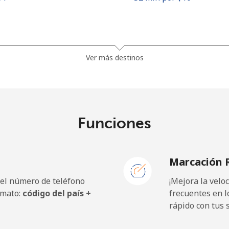
⁩
285 min por ⁦$10⁩
Ver más destinos
⁩
357 min por ⁦$10⁩
Funciones
5¢⁩
35 min por ⁦$10⁩
Marcación 
5¢⁩
30 min por ⁦$10⁩
 el número de teléfono
¡Mejora la vel
rmato:
código del país +
frecuentes en l
rápido con tus 
5¢⁩
18 min por ⁦$10⁩