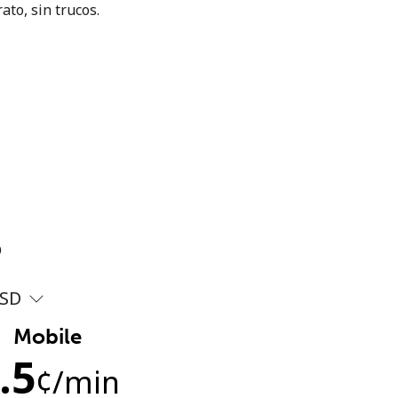
ato, sin trucos.
?
SD
Mobile
.5
¢
/min