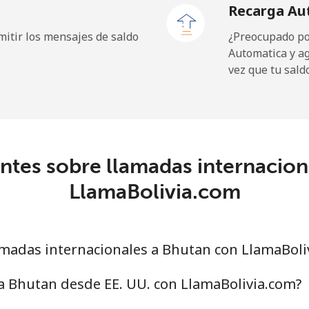
Recarga Au
9¢⁩
19 min por ⁦$10⁩
itir los mensajes de saldo
¿Preocupado por
Automatica y a
vez que tu sald
⁩
344 min por ⁦$10⁩
5¢⁩
28 min por ⁦$10⁩
ntes sobre llamadas internacion
LlamaBolivia.com
9¢⁩
32 min por ⁦$10⁩
5¢⁩
31 min por ⁦$10⁩
madas internacionales a Bhutan con LlamaBoli
a Bhutan desde EE. UU. con LlamaBolivia.com?