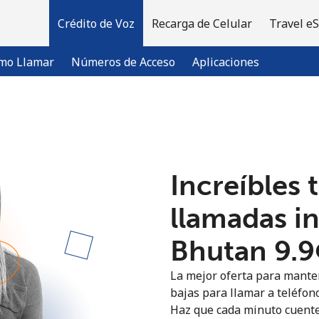
Crédito de Voz
Recarga de Celular
Travel e
mo Llamar
Números de Acceso
Aplicaciones
¡Bienvenido!
Increíbles 
¿Ya tienes una cuenta?
Inicia sesión →
llamadas i
Regístrate con
Bhutan ⁦9.9
La mejor oferta para manten
bajas para llamar a teléfono
Haz que cada minuto cuente