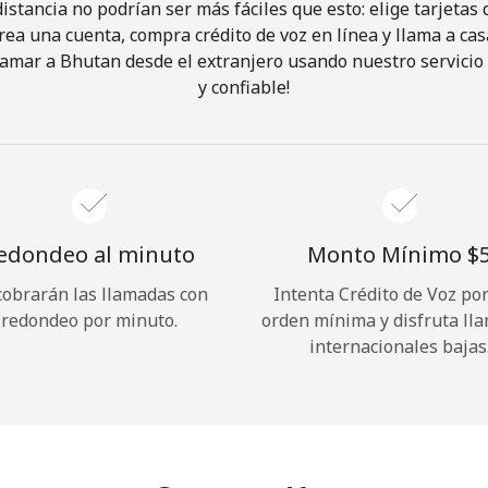
istancia no podrían ser más fáciles que esto: elige tarjeta
rea una cuenta, compra crédito de voz en línea y llama a cas
¡Hola!
amar a Bhutan desde el extranjero usando nuestro servicio 
y confiable!
Inicia sesión o
REGÍSTRATE →
edondeo al minuto
Monto Mínimo ⁦$5
cobrarán las llamadas con
Intenta Crédito de Voz po
redondeo por minuto.
orden mínima y disfruta ll
¿Olvidaste tu contraseña? →
internacionales bajas
Iniciar Sesión