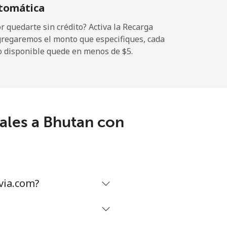
tomática
-
 quedarte sin crédito? Activa la Recarga
gregaremos el monto que especifiques, cada
o disponible quede en menos de ⁦$5⁩.
-
⁦11¢⁩
ales a Bhutan con
-
⁦14¢⁩
via.com?