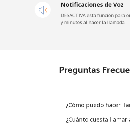
Notificaciones de Voz
Celular
⁦50.
DESACTIVA esta función para om
y minutos al hacer la llamada.
Belgium
Línea fija
⁦2.9¢
Celular
⁦34.
Preguntas Frecue
Belize
Línea fija
⁦30.
Celular
⁦31.
¿Cómo puedo hacer lla
Benin
¿Cuánto cuesta llamar 