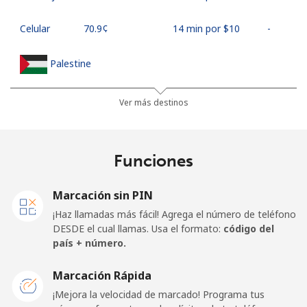
Celular
⁦70.9¢⁩
14 min por ⁦$10⁩
-
Palestine
Línea fija
⁦27.9¢⁩
35 min por ⁦$10⁩
-
Ver más destinos
Celular
⁦33.5¢⁩
29 min por ⁦$10⁩
-
Funciones
Panama
Marcación sin PIN
Línea fija
⁦5.9¢⁩
169 min por ⁦$10⁩
-
¡Haz llamadas más fácil! Agrega el número de teléfono
DESDE el cual llamas. Usa el formato:
código del
Celular
⁦19.9¢⁩
50 min por ⁦$10⁩
⁦14¢⁩
país + número.
Papua New Guinea
Marcación Rápida
¡Mejora la velocidad de marcado! Programa tus