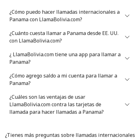
Línea fija
⁦21.5¢⁩
46 min por ⁦$10⁩
-
¿Cómo puedo hacer llamadas internacionales a
Panama con LlamaBolivia.com?
Celular
⁦13.5¢⁩
74 min por ⁦$10⁩
-
¿Cuánto cuesta llamar a Panama desde EE. UU.
Poland
con LlamaBolivia.com?
¿ LlamaBolivia.com tiene una app para llamar a
Línea fija
⁦1.5¢⁩
665 min por ⁦$10⁩
-
Panama?
Celular
⁦1.9¢⁩
526 min por ⁦$10⁩
⁦7¢⁩
¿Cómo agrego saldo a mi cuenta para llamar a
Panama?
Portugal
¿Cuáles son las ventajas de usar
Línea fija
⁦1.5¢⁩
665 min por ⁦$10⁩
-
LlamaBolivia.com contra las tarjetas de
llamada para hacer llamadas a Panama?
Celular
⁦3.5¢⁩
285 min por ⁦$10⁩
⁦7¢⁩
Puerto Rico
¿Tienes más preguntas sobre llamadas internacionales