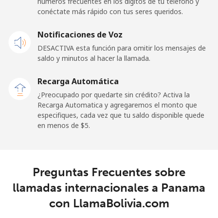
números frecuentes en los dígitos de tu teléfono y
Línea fija
⁦132.9¢⁩
7 min por ⁦$10⁩
-
conéctate más rápido con tus seres queridos.
Celular
⁦132.9¢⁩
7 min por ⁦$10⁩
⁦25¢⁩
Notificaciones de Voz
DESACTIVA esta función para omitir los mensajes de
Paraguay
saldo y minutos al hacer la llamada.
Línea fija
⁦3.9¢⁩
256 min por ⁦$10⁩
-
Recarga Automática
¿Preocupado por quedarte sin crédito? Activa la
Celular
⁦6.9¢⁩
144 min por ⁦$10⁩
⁦7¢⁩
Recarga Automatica y agregaremos el monto que
especifiques, cada vez que tu saldo disponible quede
en menos de ⁦$5⁩.
Peru
Línea fija
⁦1.5¢⁩
665 min por ⁦$10⁩
-
Preguntas Frecuentes sobre
Celular
⁦1.5¢⁩
665 min por ⁦$10⁩
-
llamadas internacionales a Panama
con LlamaBolivia.com
Philippines