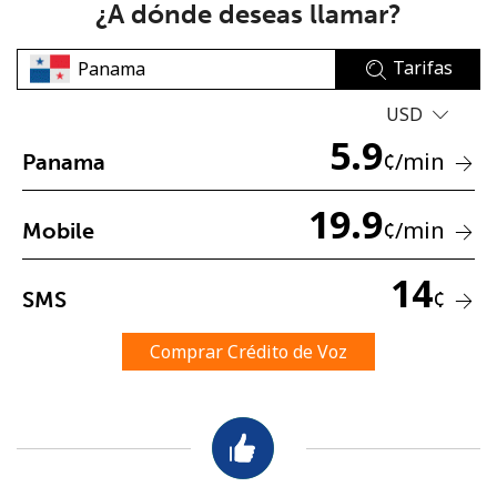
¿A dónde deseas llamar?
Tarifas
USD
5.9
¢
/min
Panama
No se ha creado una contraseña
19.9
Mínimo 8 caracteres
¢
/min
Mobile
Una letra mayúscula y una minúscula
Un número
14
Un caracter especial
¢
SMS
Comprar Crédito de Voz
Mantente en contacto para recibir nuestras mejores
ofertas.