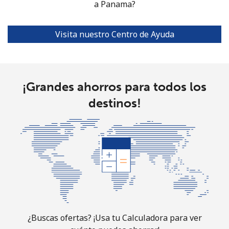
a Panama?
All
⁦1.5¢⁩
665 min por ⁦$10⁩
⁦4¢⁩
country
Visita nuestro Centro de Ayuda
¡Grandes ahorros para todos los
destinos!
¿Buscas ofertas? ¡Usa tu Calculadora para ver