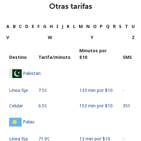
Otras tarifas
A
B
C
D
E
F
G
H
I
J
K
L
M
N
O
P
Q
R
S
T
U
V
W
Y
Z
Minutos por
Destino
Tarifa/minuto
⁦$10⁩
SMS
Pakistan
Línea fija
⁦7.5¢⁩
133 min por ⁦$10⁩
-
Celular
⁦6.5¢⁩
153 min por ⁦$10⁩
⁦35¢⁩
Palau
Línea fija
⁦71.9¢⁩
13 min por ⁦$10⁩
-