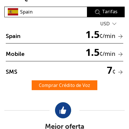
Tarifas
USD
1.5
¢
/min
Spain
No se ha creado una contraseña
1.5
¢
/min
Mobile
Mínimo 8 caracteres
Una letra mayúscula y una minúscula
7
Un número
¢
SMS
Un caracter especial
Comprar Crédito de Voz
Mantente en contacto para recibir nuestras mejores
ofertas.
Mejor oferta