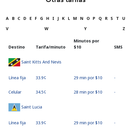
A
B
C
D
E
F
G
H
I
J
K
L
M
N
O
P
Q
R
S
T
U
V
W
Y
Z
Minutos por
Destino
Tarifa/minuto
⁦$10⁩
SMS
Saint Kitts And Nevis
Línea fija
⁦33.9¢⁩
29 min por ⁦$10⁩
-
Celular
⁦34.5¢⁩
28 min por ⁦$10⁩
-
Saint Lucia
Línea fija
⁦33.9¢⁩
29 min por ⁦$10⁩
-