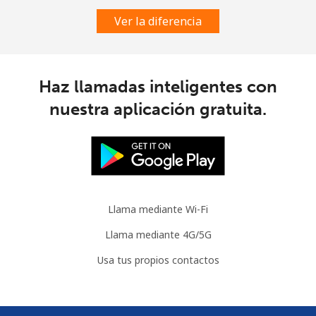
Ver la diferencia
Slovenia
Línea fija
⁦34.5¢⁩
28 min por ⁦$10⁩
-
Haz llamadas inteligentes con
nuestra aplicación gratuita.
Celular
⁦55.5¢⁩
18 min por ⁦$10⁩
-
Solomon Islands
All
⁦163.9¢⁩
6 min por ⁦$10⁩
-
country
Llama mediante Wi-Fi
Somalia
Llama mediante 4G/5G
Usa tus propios contactos
Línea fija
⁦57.5¢⁩
17 min por ⁦$10⁩
-
Celular
⁦53.9¢⁩
18 min por ⁦$10⁩
-