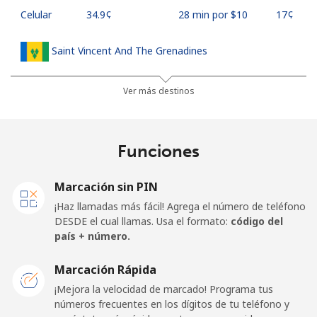
Celular
⁦34.9¢⁩
28 min por ⁦$10⁩
⁦17¢⁩
Saint Vincent And The Grenadines
Línea fija
⁦30.5¢⁩
32 min por ⁦$10⁩
-
Ver más destinos
Celular
⁦33.9¢⁩
29 min por ⁦$10⁩
-
Funciones
Samoa
Marcación sin PIN
Línea fija
⁦127.5¢⁩
7 min por ⁦$10⁩
-
¡Haz llamadas más fácil! Agrega el número de teléfono
DESDE el cual llamas. Usa el formato:
código del
Celular
⁦133.9¢⁩
7 min por ⁦$10⁩
⁦25¢⁩
país + número.
San Marino
Marcación Rápida
¡Mejora la velocidad de marcado! Programa tus
números frecuentes en los dígitos de tu teléfono y
Línea fija
⁦24.5¢⁩
40 min por ⁦$10⁩
-