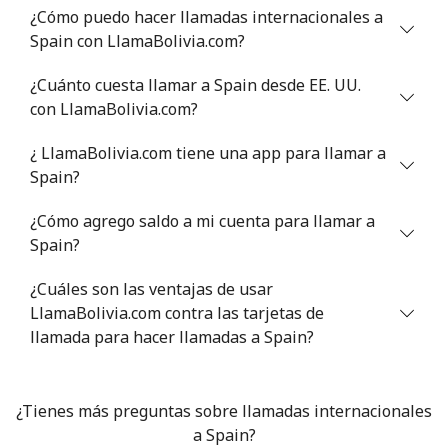
¿Cómo puedo hacer llamadas internacionales a
Celular
⁦40.9¢⁩
24 min por ⁦$10⁩
⁦27¢⁩
Spain con LlamaBolivia.com?
Serbia
¿Cuánto cuesta llamar a Spain desde EE. UU.
con LlamaBolivia.com?
Línea fija
⁦24.5¢⁩
40 min por ⁦$10⁩
-
¿ LlamaBolivia.com tiene una app para llamar a
Celular
⁦55.5¢⁩
18 min por ⁦$10⁩
-
Spain?
¿Cómo agrego saldo a mi cuenta para llamar a
Seychelles
Spain?
Línea fija
⁦89.5¢⁩
11 min por ⁦$10⁩
-
¿Cuáles son las ventajas de usar
LlamaBolivia.com contra las tarjetas de
Celular
⁦87.5¢⁩
11 min por ⁦$10⁩
-
llamada para hacer llamadas a Spain?
Sierra Leone
¿Tienes más preguntas sobre llamadas internacionales
Celular
⁦61.9¢⁩
a Spain?
16 min por ⁦$10⁩
-