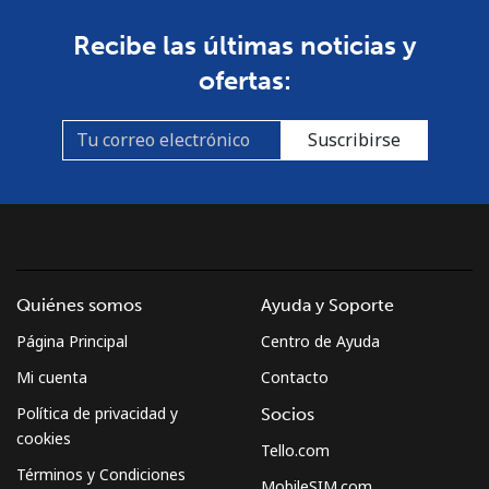
South Africa
Recibe las últimas noticias y
ofertas:
Línea fija
⁦12.5¢⁩
80 min por ⁦$10⁩
-
Suscribirse
Celular
⁦10.5¢⁩
95 min por ⁦$10⁩
⁦7¢⁩
South Korea
Línea fija
⁦4.9¢⁩
204 min por ⁦$10⁩
-
Quiénes somos
Ayuda y Soporte
Celular
⁦3.5¢⁩
285 min por ⁦$10⁩
⁦7¢⁩
Página Principal
Centro de Ayuda
South Sudan
Mi cuenta
Contacto
Política de privacidad y
Socios
Celular
⁦70.5¢⁩
14 min por ⁦$10⁩
-
cookies
Tello.com
Términos y Condiciones
MobileSIM.com