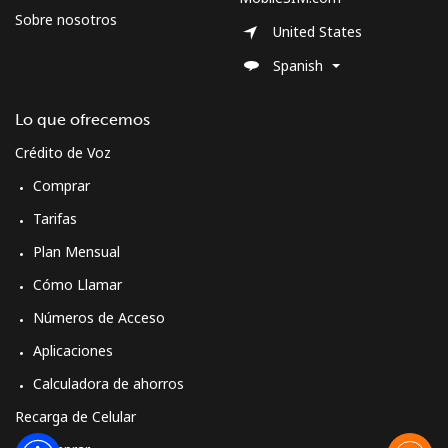
Spain
Sobre nosotros
United States
Línea fija
⁦1.5¢⁩
665 min por ⁦$10⁩
-
Spanish
Celular
⁦1.5¢⁩
665 min por ⁦$10⁩
⁦7¢⁩
Lo que ofrecemos
Crédito de Voz
Sri Lanka
Comprar
Línea fija
⁦28.5¢⁩
35 min por ⁦$10⁩
-
Tarifas
Plan Mensual
Celular
⁦24.5¢⁩
40 min por ⁦$10⁩
-
Cómo Llamar
St Helena
Números de Acceso
Aplicaciones
All
⁦283.5¢⁩
3 min por ⁦$10⁩
-
Calculadora de ahorros
country
Recarga de Celular
St Pierre And Miquelon