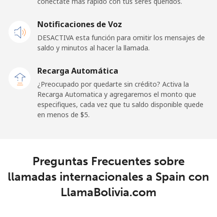
conéctate más rápido con tus seres queridos.
Celular
⁦23.5¢⁩
42 min por ⁦$10⁩
-
Notificaciones de Voz
DESACTIVA esta función para omitir los mensajes de
Sao Tome And Principe
saldo y minutos al hacer la llamada.
All
⁦214.9¢⁩
4 min por ⁦$10⁩
-
Recarga Automática
country
¿Preocupado por quedarte sin crédito? Activa la
Recarga Automatica y agregaremos el monto que
Saudi Arabia
especifiques, cada vez que tu saldo disponible quede
en menos de ⁦$5⁩.
Línea fija
⁦14.9¢⁩
67 min por ⁦$10⁩
-
Celular
⁦22.9¢⁩
43 min por ⁦$10⁩
-
Preguntas Frecuentes sobre
llamadas internacionales a Spain con
Senegal
LlamaBolivia.com
Línea fija
⁦46.9¢⁩
21 min por ⁦$10⁩
-