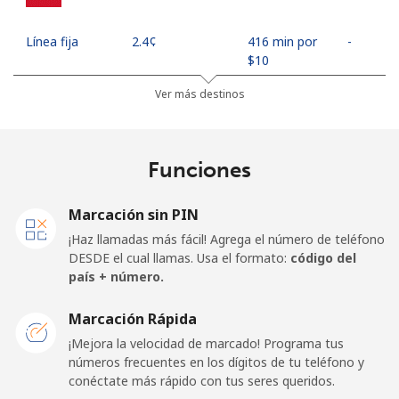
Línea fija
⁦2.4¢⁩
416 min por
-
⁦$10⁩
Ver más destinos
Celular
⁦10.9¢⁩
91 min por
⁦17¢⁩
⁦$10⁩
Funciones
Mobile -
⁦4.9¢⁩
204 min por
⁦17¢⁩
Movilnet
⁦$10⁩
Marcación sin PIN
Vietnam
¡Haz llamadas más fácil! Agrega el número de teléfono
DESDE el cual llamas. Usa el formato:
código del
país + número.
Línea fija
⁦10.5¢⁩
95 min por
-
⁦$10⁩
Marcación Rápida
Celular
⁦10.5¢⁩
95 min por
-
¡Mejora la velocidad de marcado! Programa tus
⁦$10⁩
números frecuentes en los dígitos de tu teléfono y
conéctate más rápido con tus seres queridos.