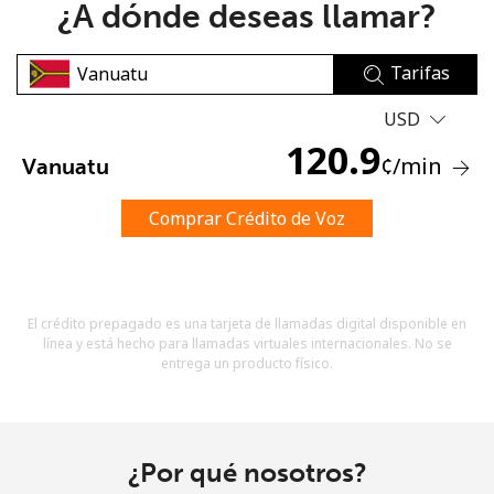
¿A dónde deseas llamar?
Tarifas
USD
120.9
¢
/min
Vanuatu
No se ha creado una contraseña
Mínimo 8 caracteres
Comprar Crédito de Voz
Una letra mayúscula y una minúscula
Un número
Un caracter especial
El crédito prepagado es una tarjeta de llamadas digital disponible en
línea y está hecho para llamadas virtuales internacionales. No se
entrega un producto físico.
Mantente en contacto para recibir nuestras mejores
¿Por qué nosotros?
ofertas.