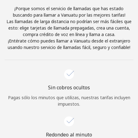
Al abrir una cuenta en este sitio web, estoy de acuerdo con
¡Porque somos el servicio de llamadas que has estado
estos
Términos y condiciones.
buscando para llamar a Vanuatu por las mejores tarifas!
Las llamadas de larga distancia no podrían ser más fáciles que
esto: elige tarjetas de llamada prepagadas, crea una cuenta,
Únete
compra crédito de voz en línea y llama a casa.
¡Entérate cómo puedes llamar a Vanuatu desde el extranjero
usando nuestro servicio de llamadas fácil, seguro y confiable!
¡Hola!
Inicia sesión o
REGÍSTRATE →
Sin cobros ocultos
Pagas sólo los minutos que utilizas, nuestras tarifas incluyen
impuestos.
¿Olvidaste tu contraseña? →
Redondeo al minuto