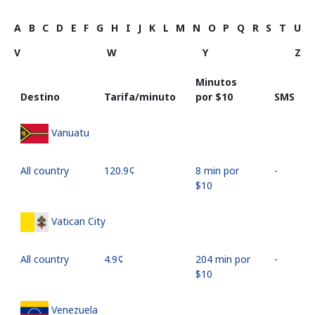
A
B
C
D
E
F
G
H
I
J
K
L
M
N
O
P
Q
R
S
T
U
V
W
Y
Z
Minutos
Destino
Tarifa/minuto
por ⁦$10⁩
SMS
Vanuatu
All country
⁦120.9¢⁩
8 min por
-
⁦$10⁩
Vatican City
All country
⁦4.9¢⁩
204 min por
-
⁦$10⁩
Venezuela