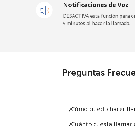
Notificaciones de Voz
Celular
DESACTIVA esta función para om
y minutos al hacer la llamada.
Gibraltar
Línea fija
Celular
Preguntas Frecue
Greece
Línea fija
Celular
¿Cómo puedo hacer lla
Greenland
¿Cuánto cuesta llamar 