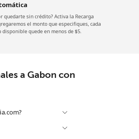
tomática
-
 quedarte sin crédito? Activa la Recarga
gregaremos el monto que especifiques, cada
o disponible quede en menos de ⁦$5⁩.
-
-
nales a Gabon con
-
⁦8¢⁩
ia.com?