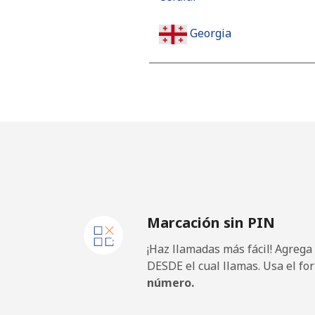
Georgia
Línea fija
Celular
Germany
Línea fija
Marcación sin PIN
Celular
¡Haz llamadas más fácil! Agrega
Ghana
DESDE el cual llamas. Usa el fo
número.
Línea fija