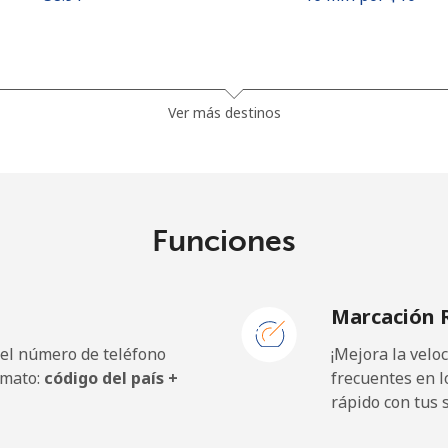
⁦32.5¢⁩
30 min por ⁦$10⁩
Ver más destinos
⁦37.9¢⁩
26 min por ⁦$10⁩
Funciones
⁦1.5¢⁩
665 min por ⁦$10⁩
Marcación 
⁦1.5¢⁩
665 min por ⁦$10⁩
 el número de teléfono
¡Mejora la vel
rmato:
código del país +
frecuentes en l
rápido con tus 
⁦33.9¢⁩
29 min por ⁦$10⁩