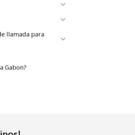
-
⁦5¢⁩
 de llamada para
-
⁦9¢⁩
 a Gabon?
-
-
inos!