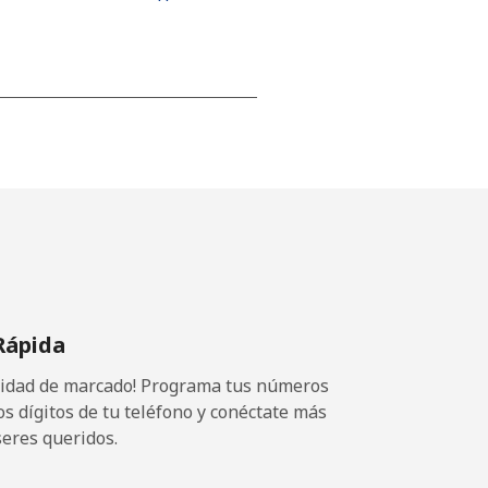
-
⁦16¢⁩
-
Rápida
⁦11¢⁩
ocidad de marcado! Programa tus números
os dígitos de tu teléfono y conéctate más
seres queridos.
-