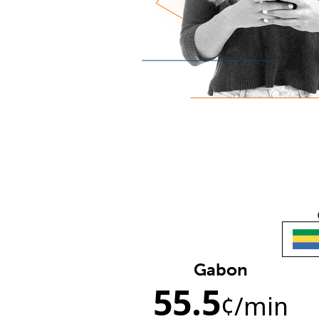
Gabon
55.5
¢
/min