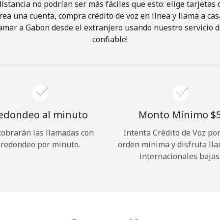
istancia no podrían ser más fáciles que esto: elige tarjeta
rea una cuenta, compra crédito de voz en línea y llama a cas
¡Hola!
amar a Gabon desde el extranjero usando nuestro servicio de
confiable!
Inicia sesión o
REGÍSTRATE →
edondeo al minuto
Monto Mínimo ⁦$5
cobrarán las llamadas con
Intenta Crédito de Voz po
redondeo por minuto.
orden mínima y disfruta ll
¿Olvidaste tu contraseña? →
internacionales bajas
Iniciar Sesión