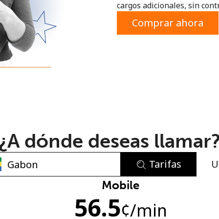
cargos adicionales, sin contr
o
Comprar ahora
¿A dónde deseas llamar
Tarifas
U
No se ha creado una contraseña
Mobile
56.5
Mínimo 8 caracteres
¢
/min
Una letra mayúscula y una minúscula