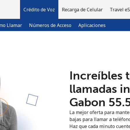
Crédito de Voz
Recarga de Celular
Travel e
mo Llamar
Números de Acceso
Aplicaciones
¡Bienvenido!
Increíbles 
¿Ya tienes una cuenta?
Inicia sesión →
llamadas i
Regístrate con
Gabon ⁦55.
La mejor oferta para manten
bajas para llamar a teléfono
Haz que cada minuto cuente