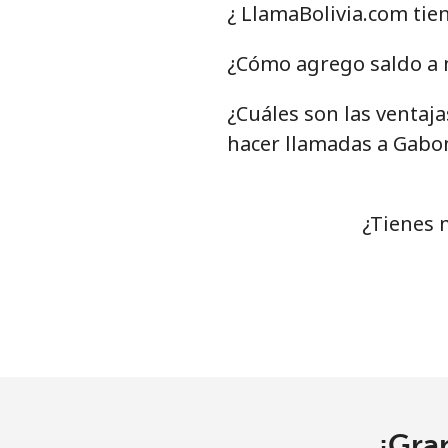
Línea fija
¿ LlamaBolivia.com tie
Celular
¿Cómo agrego saldo a 
¿Cuáles son las ventaja
Grenada
hacer llamadas a Gabo
Línea fija
Celular
¿Tienes 
Guadeloupe
Línea fija
Celular
Guam
¡Gra