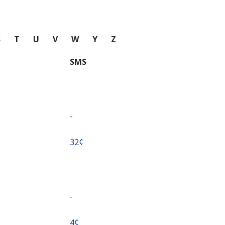
S
T
U
V
W
Y
Z
SMS
-
⁦32¢⁩
-
⁦4¢⁩