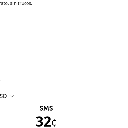
ato, sin trucos.
?
SD
SMS
32
¢