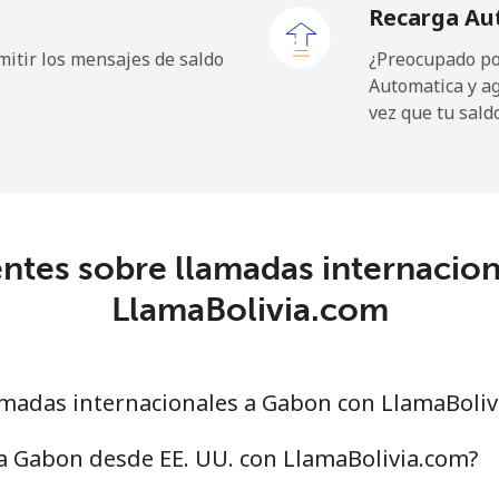
Recarga Au
⁦27.5¢⁩
36 min por ⁦$10⁩
itir los mensajes de saldo
¿Preocupado por
Automatica y a
vez que tu sald
⁦9.9¢⁩
101 min por ⁦$10⁩
⁦21.5¢⁩
46 min por ⁦$10⁩
ntes sobre llamadas internacio
LlamaBolivia.com
⁦1.5¢⁩
665 min por ⁦$10⁩
⁦1.6¢⁩
625 min por ⁦$10⁩
madas internacionales a Gabon con LlamaBoliv
a Gabon desde EE. UU. con LlamaBolivia.com?