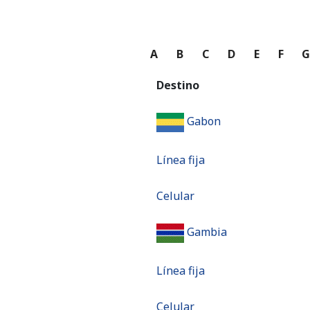
A
B
C
D
E
F
Destino
Gabon
Línea fija
Celular
Gambia
Línea fija
Celular