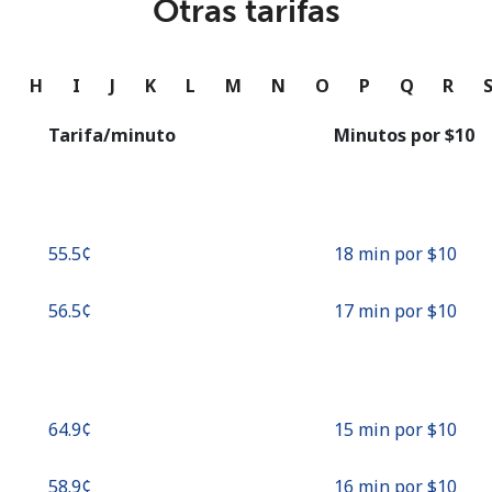
Otras tarifas
o
Continuar con
G
H
I
J
K
L
M
N
O
P
Q
R
Tarifa/minuto
Minutos por ⁦$10⁩
⁦55.5¢⁩
18 min por ⁦$10⁩
⁦56.5¢⁩
17 min por ⁦$10⁩
⁦64.9¢⁩
15 min por ⁦$10⁩
⁦58.9¢⁩
16 min por ⁦$10⁩