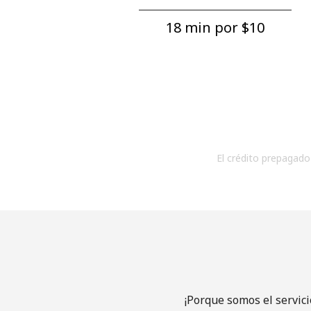
18 min por ⁦$10⁩
El crédito prepagado 
¡Porque somos el servic