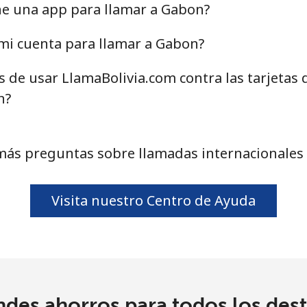
⁦10.5¢⁩
95 min por ⁦$10⁩
ne una app para llamar a Gabon?
⁦10.9¢⁩
91 min por ⁦$10⁩
mi cuenta para llamar a Gabon?
s de usar LlamaBolivia.com contra las tarjetas
n?
⁦16.9¢⁩
59 min por ⁦$10⁩
⁦31.5¢⁩
31 min por ⁦$10⁩
más preguntas sobre llamadas internacionales
Visita nuestro Centro de Ayuda
⁦18.5¢⁩
54 min por ⁦$10⁩
⁦29.5¢⁩
33 min por ⁦$10⁩
ndes ahorros para todos los dest