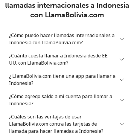
llamadas internacionales a Indonesia
Celular
⁦13.9¢⁩
71 min por ⁦$10⁩
-
con LlamaBolivia.com
Italy
¿Cómo puedo hacer llamadas internacionales a
Línea fija
⁦1.5¢⁩
665 min por ⁦$10⁩
-
Indonesia con LlamaBolivia.com?
Celular
⁦1.6¢⁩
625 min por ⁦$10⁩
⁦8¢⁩
¿Cuánto cuesta llamar a Indonesia desde EE.
UU. con LlamaBolivia.com?
Ivory Coast
¿ LlamaBolivia.com tiene una app para llamar a
Indonesia?
Línea fija
⁦58.9¢⁩
16 min por ⁦$10⁩
-
¿Cómo agrego saldo a mi cuenta para llamar a
Celular
⁦46.9¢⁩
21 min por ⁦$10⁩
⁦32¢⁩
Indonesia?
¿Cuáles son las ventajas de usar
LlamaBolivia.com contra las tarjetas de
llamada para hacer llamadas a Indonesia?