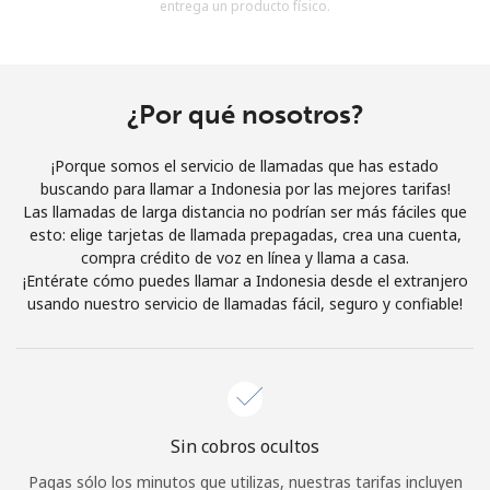
entrega un producto físico.
Al abrir una cuenta en este sitio web, estoy de acuerdo con
estos
Términos y condiciones.
Únete
¿Por qué nosotros?
¡Porque somos el servicio de llamadas que has estado
buscando para llamar a Indonesia por las mejores tarifas!
Las llamadas de larga distancia no podrían ser más fáciles que
¡Hola!
esto: elige tarjetas de llamada prepagadas, crea una cuenta,
compra crédito de voz en línea y llama a casa.
¡Entérate cómo puedes llamar a Indonesia desde el extranjero
Inicia sesión o
REGÍSTRATE →
usando nuestro servicio de llamadas fácil, seguro y confiable!
Sin cobros ocultos
¿Olvidaste tu contraseña? →
Pagas sólo los minutos que utilizas, nuestras tarifas incluyen