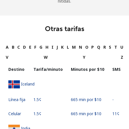
nítidas.
Otras tarifas
A
B
C
D
E
F
G
H
I
J
K
L
M
N
O
P
Q
R
S
T
U
V
W
Y
Z
Destino
Tarifa/minuto
Minutos por ⁦$10⁩
SMS
Iceland
Línea fija
⁦1.5¢⁩
665 min por ⁦$10⁩
-
Celular
⁦1.5¢⁩
665 min por ⁦$10⁩
⁦11¢⁩
India