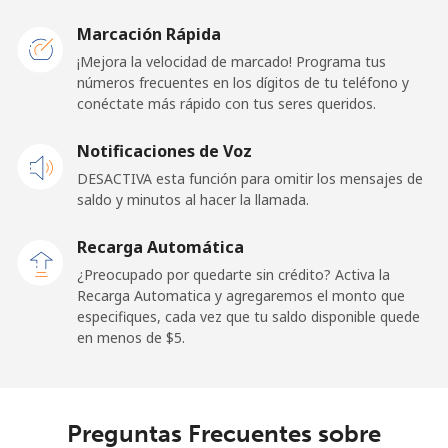
Celular
⁦34.5¢⁩
28 min por ⁦$10⁩
-
Marcación Rápida
Iraq
¡Mejora la velocidad de marcado! Programa tus
números frecuentes en los dígitos de tu teléfono y
conéctate más rápido con tus seres queridos.
Línea fija
⁦26.9¢⁩
37 min por ⁦$10⁩
-
Notificaciones de Voz
Celular
⁦29.5¢⁩
33 min por ⁦$10⁩
-
DESACTIVA esta función para omitir los mensajes de
saldo y minutos al hacer la llamada.
Ireland
Recarga Automática
Línea fija
⁦1.6¢⁩
625 min por ⁦$10⁩
-
¿Preocupado por quedarte sin crédito? Activa la
Recarga Automatica y agregaremos el monto que
especifiques, cada vez que tu saldo disponible quede
Celular
⁦2.5¢⁩
400 min por ⁦$10⁩
-
en menos de ⁦$5⁩.
Israel
Línea fija
⁦4.9¢⁩
204 min por ⁦$10⁩
-
Preguntas Frecuentes sobre