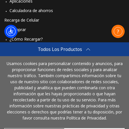
Aplicaciones
Calculadora de ahorros
Recarga de Celular
Comprar
¿Cómo Recargar?
Travel eSIM
Todos Los Productos
Comprar
Usamos cookies para personalizar contenido y anuncios, para
Cómo funciona
proporcionar funciones de redes sociales y para analizar
nuestro tráfico. También compartimos información sobre tu
uso de nuestro sitio con colaboradores de redes sociales,
publicidad y analítica que pueden combinarla con otra
Paga con
información que les hayas proporcionado o que hayan
recolectado a partir de tu uso de su servicio. Para más
información sobre nuestras prácticas de privacidad y otras
elecciones o derechos que podrías tener a tu disposición, por
favor consulta nuestra Política de Privacidad.