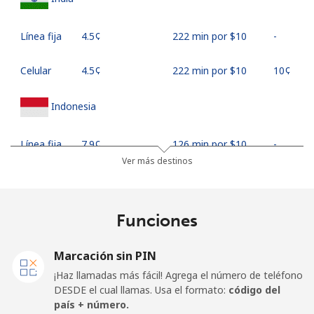
Línea fija
⁦4.5¢⁩
222 min por ⁦$10⁩
-
Celular
⁦4.5¢⁩
222 min por ⁦$10⁩
⁦10¢⁩
Indonesia
Línea fija
⁦7.9¢⁩
126 min por ⁦$10⁩
-
Ver más destinos
Jakarta
⁦5.5¢⁩
181 min por ⁦$10⁩
-
Celular
⁦6.9¢⁩
144 min por ⁦$10⁩
-
Funciones
Iran
Marcación sin PIN
¡Haz llamadas más fácil! Agrega el número de teléfono
Línea fija
⁦27.5¢⁩
36 min por ⁦$10⁩
-
DESDE el cual llamas. Usa el formato:
código del
país + número.