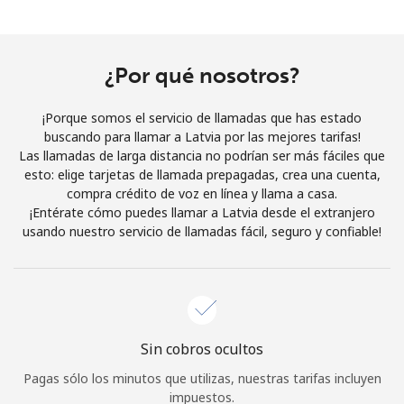
Al abrir una cuenta en este sitio web, estoy de acuerdo con
estos
Términos y condiciones.
¿Por qué nosotros?
Únete
¡Porque somos el servicio de llamadas que has estado
buscando para llamar a Latvia por las mejores tarifas!
Las llamadas de larga distancia no podrían ser más fáciles que
esto: elige tarjetas de llamada prepagadas, crea una cuenta,
¡Hola!
compra crédito de voz en línea y llama a casa.
¡Entérate cómo puedes llamar a Latvia desde el extranjero
usando nuestro servicio de llamadas fácil, seguro y confiable!
Inicia sesión o
REGÍSTRATE →
Sin cobros ocultos
¿Olvidaste tu contraseña? →
Pagas sólo los minutos que utilizas, nuestras tarifas incluyen
impuestos.