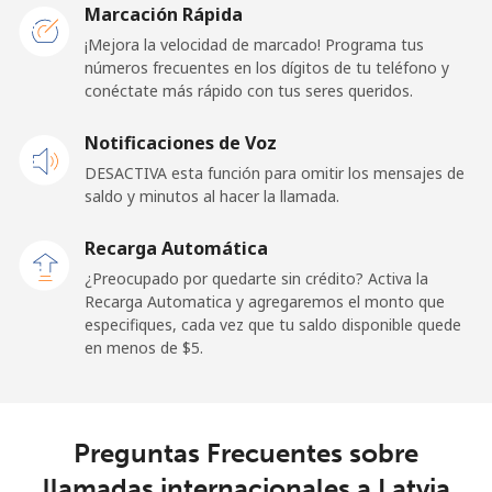
Marcación Rápida
¡Mejora la velocidad de marcado! Programa tus
Línea fija
⁦69.9¢⁩
14 min por ⁦$10⁩
-
números frecuentes en los dígitos de tu teléfono y
conéctate más rápido con tus seres queridos.
Celular
⁦48.5¢⁩
20 min por ⁦$10⁩
-
Notificaciones de Voz
Libya
DESACTIVA esta función para omitir los mensajes de
saldo y minutos al hacer la llamada.
Línea fija
⁦37.9¢⁩
26 min por ⁦$10⁩
-
Recarga Automática
Celular
⁦39.9¢⁩
25 min por ⁦$10⁩
-
¿Preocupado por quedarte sin crédito? Activa la
Recarga Automatica y agregaremos el monto que
especifiques, cada vez que tu saldo disponible quede
Liechtenstein
en menos de ⁦$5⁩.
Línea fija
⁦14.5¢⁩
68 min por ⁦$10⁩
-
Celular
⁦13.9¢⁩
71 min por ⁦$10⁩
-
Preguntas Frecuentes sobre
llamadas internacionales a Latvia