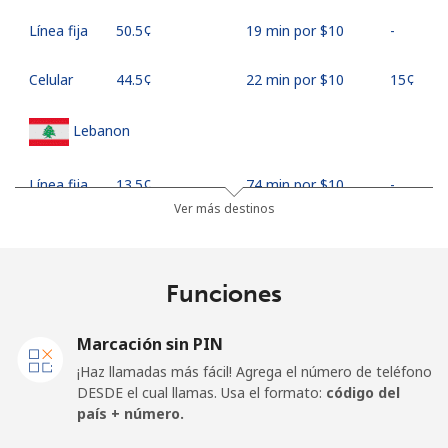
Línea fija
⁦50.5¢⁩
19 min por ⁦$10⁩
-
Celular
⁦44.5¢⁩
22 min por ⁦$10⁩
⁦15¢⁩
Lebanon
Línea fija
⁦13.5¢⁩
74 min por ⁦$10⁩
-
Ver más destinos
Celular
⁦23.9¢⁩
41 min por ⁦$10⁩
-
Lesotho
Funciones
Línea fija
⁦62.5¢⁩
16 min por ⁦$10⁩
-
Marcación sin PIN
¡Haz llamadas más fácil! Agrega el número de teléfono
Celular
⁦61.9¢⁩
16 min por ⁦$10⁩
⁦7¢⁩
DESDE el cual llamas. Usa el formato:
código del
país + número.
Liberia