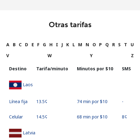
Otras tarifas
A
B
C
D
E
F
G
H
I
J
K
L
M
N
O
P
Q
R
S
T
U
V
W
Y
Z
Destino
Tarifa/minuto
Minutos por ⁦$10⁩
SMS
Laos
Línea fija
⁦13.5¢⁩
74 min por ⁦$10⁩
-
Celular
⁦14.5¢⁩
68 min por ⁦$10⁩
⁦8¢⁩
Latvia