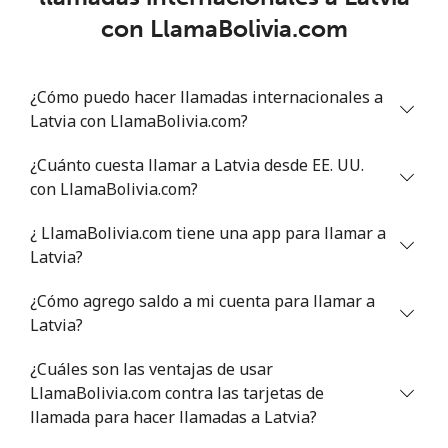
Lithuania
con LlamaBolivia.com
Línea fija
⁦4.9¢⁩
204 min por ⁦$10⁩
-
¿Cómo puedo hacer llamadas internacionales a
Celular
⁦5.9¢⁩
169 min por ⁦$10⁩
⁦6¢⁩
Latvia con LlamaBolivia.com?
Luxembourg
¿Cuánto cuesta llamar a Latvia desde EE. UU.
con LlamaBolivia.com?
Línea fija
⁦29.5¢⁩
33 min por ⁦$10⁩
-
¿ LlamaBolivia.com tiene una app para llamar a
Latvia?
Celular
⁦26.5¢⁩
37 min por ⁦$10⁩
⁦13¢⁩
¿Cómo agrego saldo a mi cuenta para llamar a
Latvia?
¿Cuáles son las ventajas de usar
LlamaBolivia.com contra las tarjetas de
llamada para hacer llamadas a Latvia?