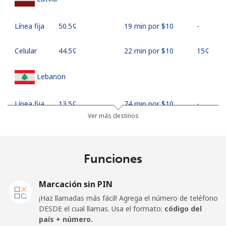
Línea fija
⁦50.5¢⁩
19 min por ⁦$10⁩
-
Celular
⁦44.5¢⁩
22 min por ⁦$10⁩
⁦15¢⁩
Lebanon
Línea fija
⁦13.5¢⁩
74 min por ⁦$10⁩
-
Ver más destinos
Celular
⁦23.9¢⁩
41 min por ⁦$10⁩
-
Lesotho
Funciones
Línea fija
⁦62.5¢⁩
16 min por ⁦$10⁩
-
Marcación sin PIN
¡Haz llamadas más fácil! Agrega el número de teléfono
Celular
⁦61.9¢⁩
16 min por ⁦$10⁩
⁦7¢⁩
DESDE el cual llamas. Usa el formato:
código del
país + número.