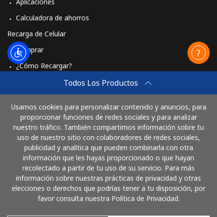
Aplicaciones
Calculadora de ahorros
Recarga de Celular
Comprar
¿Cómo Recargar?
Travel eSIM
Todos Los Productos
Comprar
Usamos cookies para personalizar contenido y anuncios, para
Cómo funciona
proporcionar funciones de redes sociales y para analizar
nuestro tráfico. También compartimos información sobre tu
uso de nuestro sitio con colaboradores de redes sociales,
publicidad y analítica que pueden combinarla con otra
Paga con
información que les hayas proporcionado o que hayan
recolectado a partir de tu uso de su servicio. Para más
información sobre nuestras prácticas de privacidad y otras
elecciones o derechos que podrías tener a tu disposición, por
favor consulta nuestra Política de Privacidad.