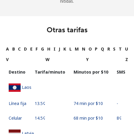
nítidas.
Otras tarifas
A
B
C
D
E
F
G
H
I
J
K
L
M
N
O
P
Q
R
S
T
U
V
W
Y
Z
Destino
Tarifa/minuto
Minutos por ⁦$10⁩
SMS
Laos
Línea fija
⁦13.5¢⁩
74 min por ⁦$10⁩
-
Celular
⁦14.5¢⁩
68 min por ⁦$10⁩
⁦8¢⁩
Latvia