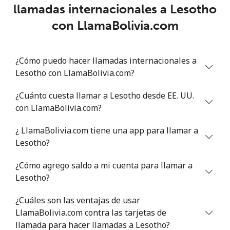
llamadas internacionales a Lesotho
Lithuania
con LlamaBolivia.com
Línea fija
⁦4.9¢⁩
204 min por ⁦$10⁩
-
¿Cómo puedo hacer llamadas internacionales a
Celular
⁦5.9¢⁩
169 min por ⁦$10⁩
⁦6¢⁩
Lesotho con LlamaBolivia.com?
Luxembourg
¿Cuánto cuesta llamar a Lesotho desde EE. UU.
con LlamaBolivia.com?
Línea fija
⁦29.5¢⁩
33 min por ⁦$10⁩
-
¿ LlamaBolivia.com tiene una app para llamar a
Lesotho?
Celular
⁦26.5¢⁩
37 min por ⁦$10⁩
⁦13¢⁩
¿Cómo agrego saldo a mi cuenta para llamar a
Lesotho?
¿Cuáles son las ventajas de usar
LlamaBolivia.com contra las tarjetas de
llamada para hacer llamadas a Lesotho?