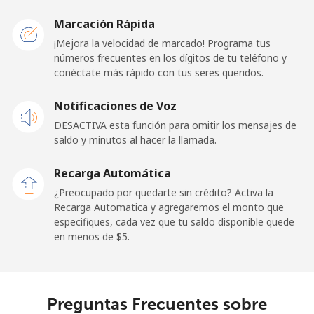
Liberia
Marcación Rápida
¡Mejora la velocidad de marcado! Programa tus
Línea fija
⁦69.9¢⁩
14 min por ⁦$10⁩
-
números frecuentes en los dígitos de tu teléfono y
conéctate más rápido con tus seres queridos.
Celular
⁦48.5¢⁩
20 min por ⁦$10⁩
-
Notificaciones de Voz
Libya
DESACTIVA esta función para omitir los mensajes de
saldo y minutos al hacer la llamada.
Línea fija
⁦37.9¢⁩
26 min por ⁦$10⁩
-
Recarga Automática
Celular
⁦39.9¢⁩
25 min por ⁦$10⁩
-
¿Preocupado por quedarte sin crédito? Activa la
Recarga Automatica y agregaremos el monto que
especifiques, cada vez que tu saldo disponible quede
Liechtenstein
en menos de ⁦$5⁩.
Línea fija
⁦14.5¢⁩
68 min por ⁦$10⁩
-
Celular
⁦13.9¢⁩
71 min por ⁦$10⁩
-
Preguntas Frecuentes sobre