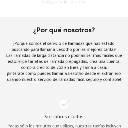
entrega un producto físico.
Al abrir una cuenta en este sitio web, estoy de acuerdo con
estos
Términos y condiciones.
Únete
¿Por qué nosotros?
¡Porque somos el servicio de llamadas que has estado
buscando para llamar a Lesotho por las mejores tarifas!
Las llamadas de larga distancia no podrían ser más fáciles que
¡Hola!
esto: elige tarjetas de llamada prepagadas, crea una cuenta,
compra crédito de voz en línea y llama a casa.
¡Entérate cómo puedes llamar a Lesotho desde el extranjero
Inicia sesión o
REGÍSTRATE →
usando nuestro servicio de llamadas fácil, seguro y confiable!
Sin cobros ocultos
¿Olvidaste tu contraseña? →
Pagas sólo los minutos que utilizas, nuestras tarifas incluyen