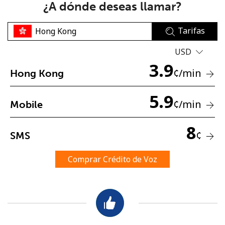
¿A dónde deseas llamar?
Tarifas
USD
3.9
¢
/min
Hong Kong
No se ha creado una contraseña
5.9
Mínimo 8 caracteres
¢
/min
Mobile
Una letra mayúscula y una minúscula
Un número
8
Un caracter especial
¢
SMS
Comprar Crédito de Voz
Mantente en contacto para recibir nuestras mejores
ofertas.