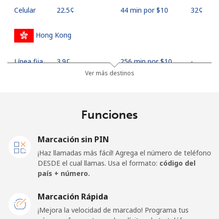
Celular
⁦22.5¢⁩
44 min por ⁦$10⁩
⁦32¢⁩
Hong Kong
Línea fija
⁦3.9¢⁩
256 min por ⁦$10⁩
-
Ver más destinos
Celular
⁦5.9¢⁩
169 min por ⁦$10⁩
⁦8¢⁩
Hungary
Funciones
Línea fija
⁦1.7¢⁩
588 min por ⁦$10⁩
-
Marcación sin PIN
¡Haz llamadas más fácil! Agrega el número de teléfono
Celular
⁦2¢⁩
500 min por ⁦$10⁩
⁦8¢⁩
DESDE el cual llamas. Usa el formato:
código del
país + número.
Marcación Rápida
¡Mejora la velocidad de marcado! Programa tus