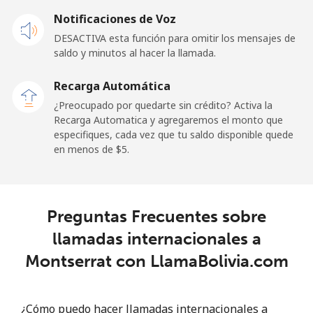
Celular
⁦57.9¢⁩
17 min por
-
Notificaciones de Voz
⁦$10⁩
DESACTIVA esta función para omitir los mensajes de
saldo y minutos al hacer la llamada.
Malaysia
Recarga Automática
Línea fija
⁦1.5¢⁩
665 min por
-
¿Preocupado por quedarte sin crédito? Activa la
⁦$10⁩
Recarga Automatica y agregaremos el monto que
especifiques, cada vez que tu saldo disponible quede
Celular
⁦1.5¢⁩
665 min por
-
en menos de ⁦$5⁩.
⁦$10⁩
Maldives
Preguntas Frecuentes sobre
Línea fija
⁦109.9¢⁩
9 min por
-
llamadas internacionales a
⁦$10⁩
Montserrat con LlamaBolivia.com
Celular
⁦108.9¢⁩
9 min por
-
⁦$10⁩
¿Cómo puedo hacer llamadas internacionales a