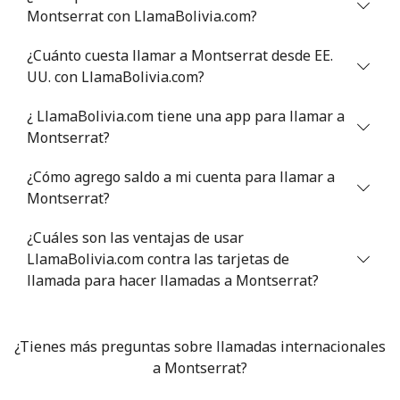
Montserrat con LlamaBolivia.com?
Mali
¿Cuánto cuesta llamar a Montserrat desde EE.
Línea fija
⁦53.9¢⁩
18 min por
-
UU. con LlamaBolivia.com?
⁦$10⁩
¿ LlamaBolivia.com tiene una app para llamar a
Celular
⁦53.9¢⁩
18 min por
⁦17¢⁩
Montserrat?
⁦$10⁩
¿Cómo agrego saldo a mi cuenta para llamar a
Malta
Montserrat?
¿Cuáles son las ventajas de usar
Línea fija
⁦39.5¢⁩
25 min por
-
LlamaBolivia.com contra las tarjetas de
⁦$10⁩
llamada para hacer llamadas a Montserrat?
Celular
⁦58.5¢⁩
17 min por
⁦8¢⁩
⁦$10⁩
¿Tienes más preguntas sobre llamadas internacionales
a Montserrat?
Mariana Islands