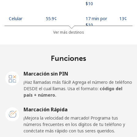
⁦$10⁩
Celular
⁦55.9¢⁩
17 min por
⁦13¢⁩
⁦$10⁩
Ver más destinos
Madagascar
Funciones
Línea fija
⁦81.9¢⁩
12 min por
-
⁦$10⁩
Marcación sin PIN
Celular
⁦88.5¢⁩
11 min por
-
¡Haz llamadas más fácil! Agrega el número de teléfono
⁦$10⁩
DESDE el cual llamas. Usa el formato:
código del
país + número.
Malawi
Marcación Rápida
Línea fija
⁦57.9¢⁩
17 min por
-
¡Mejora la velocidad de marcado! Programa tus
⁦$10⁩
números frecuentes en los dígitos de tu teléfono y
conéctate más rápido con tus seres queridos.