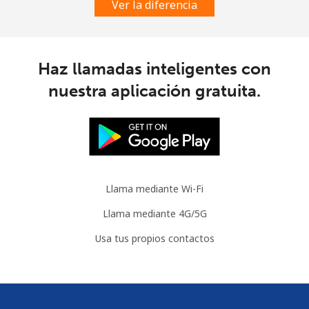
Ver la diferencia
Mauritania
Línea fija
⁦86.9¢⁩
11 min por
-
Haz llamadas inteligentes con
⁦$10⁩
nuestra aplicación gratuita.
Celular
⁦89.5¢⁩
11 min por
-
⁦$10⁩
Mauritius
Llama mediante Wi-Fi
Línea fija
⁦8.5¢⁩
117 min por
-
⁦$10⁩
Llama mediante 4G/5G
Usa tus propios contactos
Celular
⁦7.5¢⁩
133 min por
⁦32¢⁩
⁦$10⁩
Mayotte Island