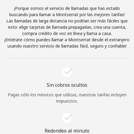
Al abrir una cuenta en este sitio web, estoy de acuerdo con
¡Porque somos el servicio de llamadas que has estado
estos
Términos y condiciones.
buscando para llamar a Montserrat por las mejores tarifas!
Las llamadas de larga distancia no podrían ser más fáciles que
esto: elige tarjetas de llamada prepagadas, crea una cuenta,
Únete
compra crédito de voz en línea y llama a casa.
¡Entérate cómo puedes llamar a Montserrat desde el extranjero
usando nuestro servicio de llamadas fácil, seguro y confiable!
¡Hola!
Inicia sesión o
REGÍSTRATE →
Sin cobros ocultos
Pagas sólo los minutos que utilizas, nuestras tarifas incluyen
impuestos.
¿Olvidaste tu contraseña? →
Redondeo al minuto