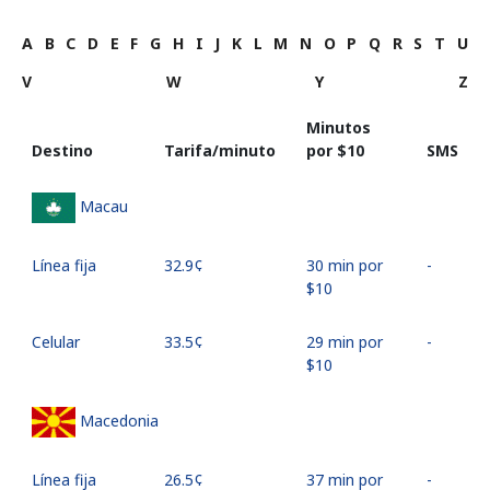
A
B
C
D
E
F
G
H
I
J
K
L
M
N
O
P
Q
R
S
T
U
V
W
Y
Z
Minutos
Destino
Tarifa/minuto
por ⁦$10⁩
SMS
Macau
Línea fija
⁦32.9¢⁩
30 min por
-
⁦$10⁩
Celular
⁦33.5¢⁩
29 min por
-
⁦$10⁩
Macedonia
Línea fija
⁦26.5¢⁩
37 min por
-