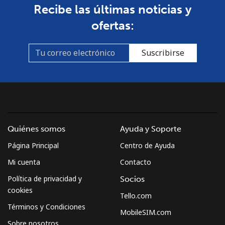
Recibe las últimas noticias y
Línea fija
⁦37.5¢⁩
26 min por
-
ofertas:
⁦$10⁩
Celular
⁦61.9¢⁩
16 min por
-
Suscribirse
⁦$10⁩
Mexico
Línea fija
⁦1.5¢⁩
665 min por
-
⁦$10⁩
Quiénes somos
Ayuda y Soporte
Página Principal
Centro de Ayuda
Celular
⁦1.5¢⁩
665 min por
⁦7¢⁩
⁦$10⁩
Mi cuenta
Contacto
Política de privacidad y
Socios
Micronesia
cookies
Tello.com
Términos y Condiciones
MobileSIM.com
All country
⁦70.9¢⁩
14 min por
-
Sobre nosotros
⁦$10⁩