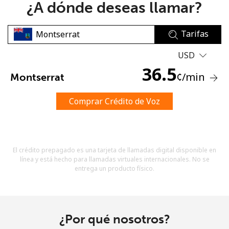
¿A dónde deseas llamar?
Tarifas
USD
36.5
¢
/min
Montserrat
No se ha creado una contraseña
Mínimo 8 caracteres
Comprar Crédito de Voz
Una letra mayúscula y una minúscula
Un número
Un caracter especial
El crédito prepagado es una tarjeta de llamadas digital disponible en
línea y está hecho para llamadas virtuales internacionales. No se
entrega un producto físico.
Mantente en contacto para recibir nuestras mejores
¿Por qué nosotros?
ofertas.