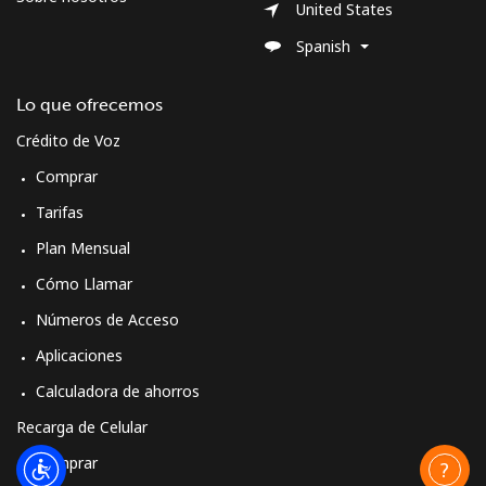
United States
Spanish
Moldova
Lo que ofrecemos
Línea fija
⁦38.9¢⁩
25 min por
-
⁦$10⁩
Crédito de Voz
Comprar
Celular
⁦39.9¢⁩
25 min por
⁦32¢⁩
⁦$10⁩
Tarifas
Plan Mensual
Monaco
Cómo Llamar
Números de Acceso
Línea fija
⁦42.5¢⁩
23 min por
-
⁦$10⁩
Aplicaciones
Calculadora de ahorros
Celular
⁦53.5¢⁩
18 min por
⁦10¢⁩
⁦$10⁩
Recarga de Celular
Comprar
Mongolia