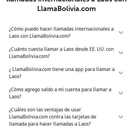
Lithuania
LlamaBolivia.com
Línea fija
⁦4.9¢⁩
204 min por ⁦$10⁩
-
¿Cómo puedo hacer llamadas internacionales a
Celular
⁦5.9¢⁩
169 min por ⁦$10⁩
⁦6¢⁩
Laos con LlamaBolivia.com?
Luxembourg
¿Cuánto cuesta llamar a Laos desde EE. UU. con
LlamaBolivia.com?
Línea fija
⁦29.5¢⁩
33 min por ⁦$10⁩
-
¿ LlamaBolivia.com tiene una app para llamar a
Laos?
Celular
⁦26.5¢⁩
37 min por ⁦$10⁩
⁦13¢⁩
¿Cómo agrego saldo a mi cuenta para llamar a
Laos?
¿Cuáles son las ventajas de usar
LlamaBolivia.com contra las tarjetas de
llamada para hacer llamadas a Laos?