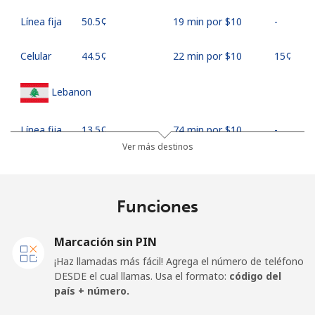
Línea fija
⁦50.5¢⁩
19 min por ⁦$10⁩
-
Celular
⁦44.5¢⁩
22 min por ⁦$10⁩
⁦15¢⁩
Lebanon
Línea fija
⁦13.5¢⁩
74 min por ⁦$10⁩
-
Ver más destinos
Celular
⁦23.9¢⁩
41 min por ⁦$10⁩
-
Lesotho
Funciones
Línea fija
⁦62.5¢⁩
16 min por ⁦$10⁩
-
Marcación sin PIN
¡Haz llamadas más fácil! Agrega el número de teléfono
Celular
⁦61.9¢⁩
16 min por ⁦$10⁩
⁦7¢⁩
DESDE el cual llamas. Usa el formato:
código del
país + número.
Liberia