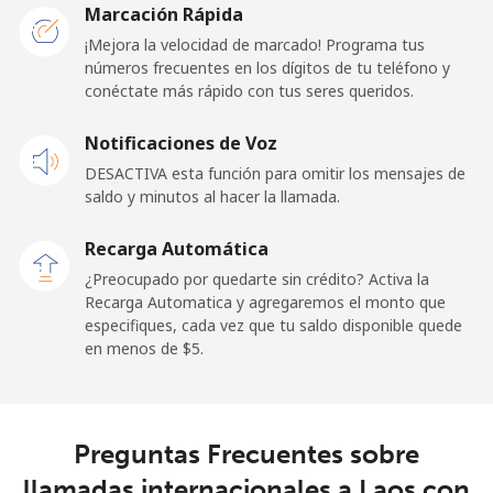
Marcación Rápida
¡Mejora la velocidad de marcado! Programa tus
Línea fija
⁦69.9¢⁩
14 min por ⁦$10⁩
-
números frecuentes en los dígitos de tu teléfono y
conéctate más rápido con tus seres queridos.
Celular
⁦48.5¢⁩
20 min por ⁦$10⁩
-
Notificaciones de Voz
Libya
DESACTIVA esta función para omitir los mensajes de
saldo y minutos al hacer la llamada.
Línea fija
⁦37.9¢⁩
26 min por ⁦$10⁩
-
Recarga Automática
Celular
⁦39.9¢⁩
25 min por ⁦$10⁩
-
¿Preocupado por quedarte sin crédito? Activa la
Recarga Automatica y agregaremos el monto que
especifiques, cada vez que tu saldo disponible quede
Liechtenstein
en menos de ⁦$5⁩.
Línea fija
⁦14.5¢⁩
68 min por ⁦$10⁩
-
Celular
⁦13.9¢⁩
71 min por ⁦$10⁩
-
Preguntas Frecuentes sobre
llamadas internacionales a Laos con