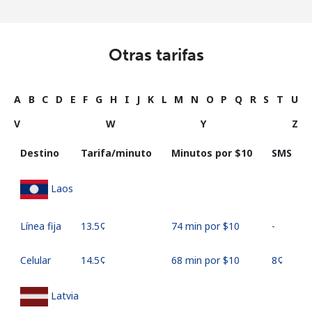
Otras tarifas
A
B
C
D
E
F
G
H
I
J
K
L
M
N
O
P
Q
R
S
T
U
V
W
Y
Z
Destino
Tarifa/minuto
Minutos por ⁦$10⁩
SMS
Laos
Línea fija
⁦13.5¢⁩
74 min por ⁦$10⁩
-
Celular
⁦14.5¢⁩
68 min por ⁦$10⁩
⁦8¢⁩
Latvia