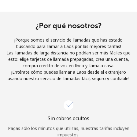
Al abrir una cuenta en este sitio web, estoy de acuerdo con
estos
Términos y condiciones.
¿Por qué nosotros?
Únete
¡Porque somos el servicio de llamadas que has estado
buscando para llamar a Laos por las mejores tarifas!
Las llamadas de larga distancia no podrían ser más fáciles que
esto: elige tarjetas de llamada prepagadas, crea una cuenta,
¡Hola!
compra crédito de voz en línea y llama a casa.
¡Entérate cómo puedes llamar a Laos desde el extranjero
usando nuestro servicio de llamadas fácil, seguro y confiable!
Inicia sesión o
REGÍSTRATE →
Sin cobros ocultos
¿Olvidaste tu contraseña? →
Pagas sólo los minutos que utilizas, nuestras tarifas incluyen
impuestos.