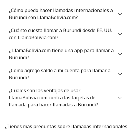
¿Cómo puedo hacer llamadas internacionales a
Celular
⁦55.9¢⁩
17 min por ⁦$10⁩
-
Burundi con LlamaBolivia.com?
Bermuda
¿Cuánto cuesta llamar a Burundi desde EE. UU.
con LlamaBolivia.com?
Línea fija
⁦3.5¢⁩
285 min por ⁦$10⁩
-
¿ LlamaBolivia.com tiene una app para llamar a
Burundi?
Celular
⁦3.5¢⁩
285 min por ⁦$10⁩
⁦16¢⁩
¿Cómo agrego saldo a mi cuenta para llamar a
Bhutan
Burundi?
Línea fija
⁦9.9¢⁩
101 min por ⁦$10⁩
-
¿Cuáles son las ventajas de usar
LlamaBolivia.com contra las tarjetas de
Celular
llamada para hacer llamadas a Burundi?
⁦9.5¢⁩
105 min por ⁦$10⁩
-
Bolivia
¿Tienes más preguntas sobre llamadas internacionales