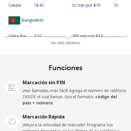
Celular
⁦18.9¢⁩
52 min por ⁦$10⁩
⁦5¢⁩
Bangladesh
Línea fija
⁦3.5¢⁩
285 min por ⁦$10⁩
-
Ver más destinos
Celular
⁦2.8¢⁩
357 min por ⁦$10⁩
-
Barbados
Funciones
Línea fija
⁦28.5¢⁩
35 min por ⁦$10⁩
-
Marcación sin PIN
¡Haz llamadas más fácil! Agrega el número de teléfono
Celular
⁦32.5¢⁩
30 min por ⁦$10⁩
-
DESDE el cual llamas. Usa el formato:
código del
país + número.
Belarus
Marcación Rápida
¡Mejora la velocidad de marcado! Programa tus
Línea fija
⁦55.5¢⁩
18 min por ⁦$10⁩
-
números frecuentes en los dígitos de tu teléfono y