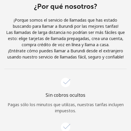
Al abrir una cuenta en este sitio web, estoy de acuerdo con
¿Por qué nosotros?
estos
Términos y condiciones.
¡Porque somos el servicio de llamadas que has estado
buscando para llamar a Burundi por las mejores tarifas!
Únete
Las llamadas de larga distancia no podrían ser más fáciles que
esto: elige tarjetas de llamada prepagadas, crea una cuenta,
compra crédito de voz en línea y llama a casa.
¡Entérate cómo puedes llamar a Burundi desde el extranjero
usando nuestro servicio de llamadas fácil, seguro y confiable!
¡Hola!
Inicia sesión o
REGÍSTRATE →
Sin cobros ocultos
Pagas sólo los minutos que utilizas, nuestras tarifas incluyen
impuestos.
¿Olvidaste tu contraseña? →