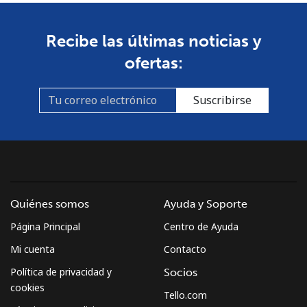
Línea fija
⁦1.5¢⁩
665 min por ⁦$10⁩
-
Recibe las últimas noticias y
ofertas:
Celular
⁦4.5¢⁩
222 min por ⁦$10⁩
⁦35¢⁩
Burkina Faso
Suscribirse
Línea fija
⁦54.5¢⁩
18 min por ⁦$10⁩
-
Celular
⁦47.9¢⁩
20 min por ⁦$10⁩
⁦26¢⁩
Burundi
Quiénes somos
Ayuda y Soporte
Página Principal
Centro de Ayuda
Línea fija
⁦69.5¢⁩
14 min por ⁦$10⁩
-
Mi cuenta
Contacto
Celular
⁦63.5¢⁩
15 min por ⁦$10⁩
-
Política de privacidad y
Socios
cookies
Tello.com