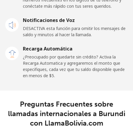
conéctate más rápido con tus seres queridos.
Celular
⁦50.9¢⁩
19 min por ⁦$10⁩
-
Notificaciones de Voz
Belgium
DESACTIVA esta función para omitir los mensajes de
saldo y minutos al hacer la llamada.
Línea fija
⁦2.9¢⁩
344 min por ⁦$10⁩
-
Recarga Automática
Celular
⁦34.5¢⁩
28 min por ⁦$10⁩
⁦11¢⁩
¿Preocupado por quedarte sin crédito? Activa la
Recarga Automatica y agregaremos el monto que
especifiques, cada vez que tu saldo disponible quede
Belize
en menos de ⁦$5⁩.
Línea fija
⁦30.9¢⁩
32 min por ⁦$10⁩
-
Celular
⁦31.5¢⁩
31 min por ⁦$10⁩
⁦14¢⁩
Preguntas Frecuentes sobre
llamadas internacionales a Burundi
Benin
con LlamaBolivia.com
Línea fija
⁦54.9¢⁩
18 min por ⁦$10⁩
-