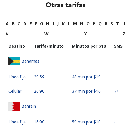
Otras tarifas
A
B
C
D
E
F
G
H
I
J
K
L
M
N
O
P
Q
R
S
T
U
V
W
Y
Z
Destino
Tarifa/minuto
Minutos por ⁦$10⁩
SMS
Bahamas
Línea fija
⁦20.5¢⁩
48 min por ⁦$10⁩
-
Celular
⁦26.9¢⁩
37 min por ⁦$10⁩
⁦7¢⁩
Bahrain
Línea fija
⁦16.9¢⁩
59 min por ⁦$10⁩
-