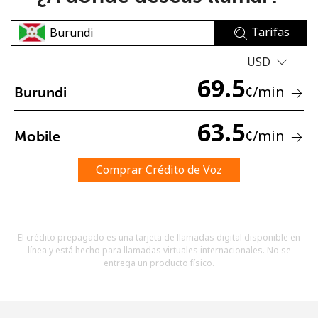
Tarifas
USD
69.5
¢
/min
Burundi
No se ha creado una contraseña
63.5
¢
/min
Mobile
Mínimo 8 caracteres
Una letra mayúscula y una minúscula
Un número
Comprar Crédito de Voz
Un caracter especial
El crédito prepagado es una tarjeta de llamadas digital disponible en
línea y está hecho para llamadas virtuales internacionales. No se
entrega un producto físico.
Mantente en contacto para recibir nuestras mejores
ofertas.