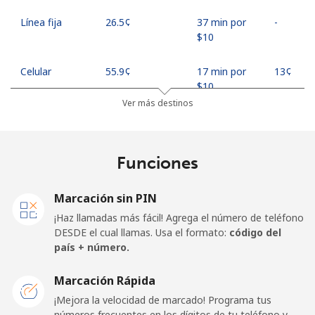
Línea fija
⁦26.5¢⁩
37 min por
-
⁦$10⁩
Celular
⁦55.9¢⁩
17 min por
⁦13¢⁩
⁦$10⁩
Ver más destinos
Madagascar
Funciones
Línea fija
⁦81.9¢⁩
12 min por
-
⁦$10⁩
Marcación sin PIN
Celular
⁦88.5¢⁩
11 min por
-
¡Haz llamadas más fácil! Agrega el número de teléfono
⁦$10⁩
DESDE el cual llamas. Usa el formato:
código del
país + número.
Malawi
Marcación Rápida
Línea fija
⁦57.9¢⁩
17 min por
-
¡Mejora la velocidad de marcado! Programa tus
⁦$10⁩
números frecuentes en los dígitos de tu teléfono y