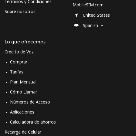
Términos y Condiciones
MobileSIM.com
All country
⁦70.9¢⁩
14 min por
-
Sobre nosotros
⁦$10⁩
United States
Spanish
Moldova
Lo que ofrecemos
Línea fija
⁦38.9¢⁩
25 min por
-
⁦$10⁩
Crédito de Voz
Comprar
Celular
⁦39.9¢⁩
25 min por
⁦32¢⁩
⁦$10⁩
Tarifas
Plan Mensual
Monaco
Cómo Llamar
Números de Acceso
Línea fija
⁦42.5¢⁩
23 min por
-
⁦$10⁩
Aplicaciones
Calculadora de ahorros
Celular
⁦53.5¢⁩
18 min por
⁦10¢⁩
⁦$10⁩
Recarga de Celular