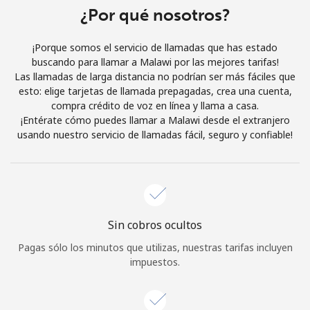
Al abrir una cuenta en este sitio web, estoy de acuerdo con
¿Por qué nosotros?
estos
Términos y condiciones.
¡Porque somos el servicio de llamadas que has estado
buscando para llamar a Malawi por las mejores tarifas!
Únete
Las llamadas de larga distancia no podrían ser más fáciles que
esto: elige tarjetas de llamada prepagadas, crea una cuenta,
compra crédito de voz en línea y llama a casa.
¡Entérate cómo puedes llamar a Malawi desde el extranjero
usando nuestro servicio de llamadas fácil, seguro y confiable!
¡Hola!
Inicia sesión o
REGÍSTRATE →
Sin cobros ocultos
Pagas sólo los minutos que utilizas, nuestras tarifas incluyen
impuestos.
¿Olvidaste tu contraseña? →