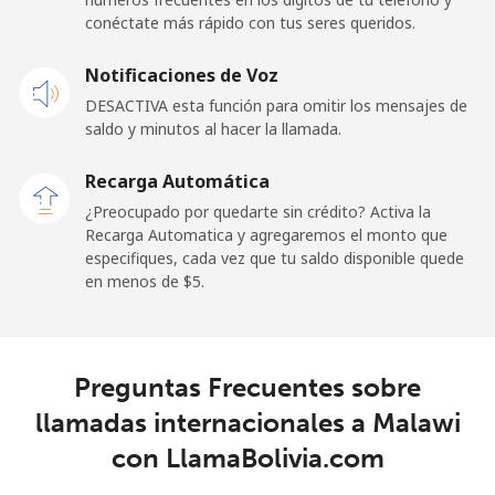
conéctate más rápido con tus seres queridos.
Celular
⁦57.9¢⁩
17 min por
-
Notificaciones de Voz
⁦$10⁩
DESACTIVA esta función para omitir los mensajes de
saldo y minutos al hacer la llamada.
Malaysia
Recarga Automática
Línea fija
⁦1.5¢⁩
665 min por
-
¿Preocupado por quedarte sin crédito? Activa la
⁦$10⁩
Recarga Automatica y agregaremos el monto que
especifiques, cada vez que tu saldo disponible quede
Celular
⁦1.5¢⁩
665 min por
-
en menos de ⁦$5⁩.
⁦$10⁩
Maldives
Preguntas Frecuentes sobre
Línea fija
⁦109.9¢⁩
9 min por
-
llamadas internacionales a Malawi
⁦$10⁩
con LlamaBolivia.com
Celular
⁦108.9¢⁩
9 min por
-