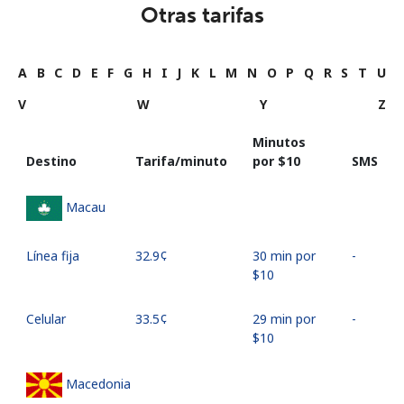
Otras tarifas
A
B
C
D
E
F
G
H
I
J
K
L
M
N
O
P
Q
R
S
T
U
V
W
Y
Z
Minutos
Destino
Tarifa/minuto
por ⁦$10⁩
SMS
Macau
Línea fija
⁦32.9¢⁩
30 min por
-
⁦$10⁩
Celular
⁦33.5¢⁩
29 min por
-
⁦$10⁩
Macedonia