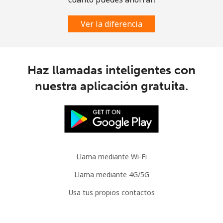
Celular
⁦30.9¢⁩
32 min por
-
⁦$10⁩
Ver la diferencia
Mauritania
Línea fija
⁦86.9¢⁩
11 min por
-
Haz llamadas inteligentes con
⁦$10⁩
nuestra aplicación gratuita.
Celular
⁦89.5¢⁩
11 min por
-
⁦$10⁩
Mauritius
Llama mediante Wi-Fi
Línea fija
⁦8.5¢⁩
117 min por
-
⁦$10⁩
Llama mediante 4G/5G
Usa tus propios contactos
Celular
⁦7.5¢⁩
133 min por
⁦32¢⁩
⁦$10⁩