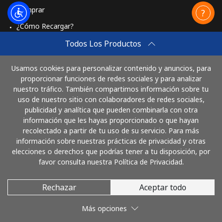
Comprar
Mongolia
¿Cómo Recargar?
Travel eSIM
Todos Los Productos
Línea fija
⁦3.5¢⁩
285 min por
-
⁦$10⁩
Comprar
Usamos cookies para personalizar contenido y anuncios, para
Cómo funciona
Celular
⁦2.6¢⁩
384 min por
-
proporcionar funciones de redes sociales y para analizar
⁦$10⁩
nuestro tráfico. También compartimos información sobre tu
uso de nuestro sitio con colaboradores de redes sociales,
publicidad y analítica que pueden combinarla con otra
Paga con
Montenegro
información que les hayas proporcionado o que hayan
recolectado a partir de tu uso de su servicio. Para más
Línea fija
⁦41.5¢⁩
24 min por
-
información sobre nuestras prácticas de privacidad y otras
⁦$10⁩
elecciones o derechos que podrías tener a tu disposición, por
favor consulta nuestra Política de Privacidad.
Celular
⁦59.5¢⁩
16 min por
-
⁦$10⁩
Rechazar
Aceptar todo
© 2026 LlamaBolivia
Más opciones
Montserrat