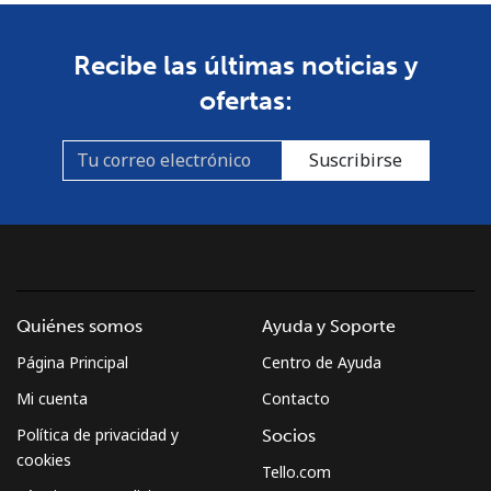
Mayotte Island
Recibe las últimas noticias y
Línea fija
⁦37.5¢⁩
26 min por
-
ofertas:
⁦$10⁩
Celular
⁦61.9¢⁩
16 min por
-
Suscribirse
⁦$10⁩
Mexico
Línea fija
⁦1.5¢⁩
665 min por
-
⁦$10⁩
Quiénes somos
Ayuda y Soporte
Página Principal
Centro de Ayuda
Celular
⁦1.5¢⁩
665 min por
⁦7¢⁩
⁦$10⁩
Mi cuenta
Contacto
Política de privacidad y
Socios
Micronesia
cookies
Tello.com