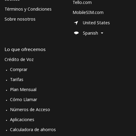
Tello.com
Spain
Términos y Condiciones
MobileSIM.com
Sobre nosotros
Línea fija
⁦1.5¢⁩
665 min por ⁦$10⁩
-
United States
Spanish
Celular
⁦1.5¢⁩
665 min por ⁦$10⁩
⁦7¢⁩
Lo que ofrecemos
Sri Lanka
Crédito de Voz
Comprar
Línea fija
⁦28.5¢⁩
35 min por ⁦$10⁩
-
Tarifas
Celular
⁦24.5¢⁩
40 min por ⁦$10⁩
-
Plan Mensual
Cómo Llamar
St Helena
Números de Acceso
All
⁦283.5¢⁩
3 min por ⁦$10⁩
-
Aplicaciones
country
Calculadora de ahorros