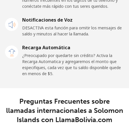
números frecuentes en los dígitos de tu teléfono y
Línea fija
⁦24.5¢⁩
40 min por ⁦$10⁩
-
conéctate más rápido con tus seres queridos.
Celular
⁦23.5¢⁩
42 min por ⁦$10⁩
-
Notificaciones de Voz
DESACTIVA esta función para omitir los mensajes de
Sao Tome And Principe
saldo y minutos al hacer la llamada.
All
⁦214.9¢⁩
4 min por ⁦$10⁩
-
Recarga Automática
country
¿Preocupado por quedarte sin crédito? Activa la
Recarga Automatica y agregaremos el monto que
Saudi Arabia
especifiques, cada vez que tu saldo disponible quede
en menos de ⁦$5⁩.
Línea fija
⁦14.9¢⁩
67 min por ⁦$10⁩
-
Celular
⁦22.9¢⁩
43 min por ⁦$10⁩
-
Preguntas Frecuentes sobre
llamadas internacionales a Solomon
Senegal
Islands con LlamaBolivia.com
Línea fija
⁦46.9¢⁩
21 min por ⁦$10⁩
-