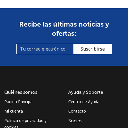
Celular
⁦53.9¢⁩
18 min por ⁦$10⁩
-
South Africa
Recibe las últimas noticias y
Línea fija
⁦12.5¢⁩
80 min por ⁦$10⁩
-
ofertas:
Celular
⁦10.5¢⁩
95 min por ⁦$10⁩
⁦7¢⁩
Suscribirse
South Korea
Línea fija
⁦4.9¢⁩
204 min por ⁦$10⁩
-
Celular
⁦3.5¢⁩
285 min por ⁦$10⁩
⁦7¢⁩
Quiénes somos
Ayuda y Soporte
Página Principal
Centro de Ayuda
South Sudan
Mi cuenta
Contacto
Celular
⁦70.5¢⁩
14 min por ⁦$10⁩
-
Política de privacidad y
Socios
cookies