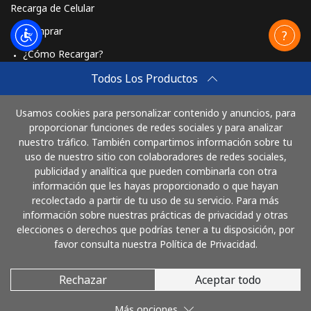
St Pierre And Miquelon
Recarga de Celular
Comprar
Línea fija
⁦53.9¢⁩
18 min por ⁦$10⁩
-
¿Cómo Recargar?
Celular
⁦54.5¢⁩
18 min por ⁦$10⁩
-
Travel eSIM
Todos Los Productos
Comprar
Sudan
Usamos cookies para personalizar contenido y anuncios, para
Cómo funciona
proporcionar funciones de redes sociales y para analizar
nuestro tráfico. También compartimos información sobre tu
Línea fija
⁦47.9¢⁩
20 min por ⁦$10⁩
-
uso de nuestro sitio con colaboradores de redes sociales,
publicidad y analítica que pueden combinarla con otra
Paga con
Celular
⁦44.5¢⁩
22 min por ⁦$10⁩
⁦35¢⁩
información que les hayas proporcionado o que hayan
recolectado a partir de tu uso de su servicio. Para más
información sobre nuestras prácticas de privacidad y otras
Suriname
elecciones o derechos que podrías tener a tu disposición, por
favor consulta nuestra Política de Privacidad.
Línea fija
⁦44.5¢⁩
22 min por ⁦$10⁩
-
Rechazar
Aceptar todo
© 2026 LlamaBolivia
Celular
⁦46.5¢⁩
21 min por ⁦$10⁩
-
Más opciones