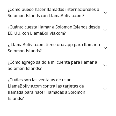
¿Cómo puedo hacer llamadas internacionales a
Celular
⁦40.9¢⁩
24 min por ⁦$10⁩
⁦27¢⁩
Solomon Islands con LlamaBolivia.com?
Serbia
¿Cuánto cuesta llamar a Solomon Islands desde
EE. UU. con LlamaBolivia.com?
Línea fija
⁦24.5¢⁩
40 min por ⁦$10⁩
-
¿ LlamaBolivia.com tiene una app para llamar a
Celular
⁦55.5¢⁩
18 min por ⁦$10⁩
-
Solomon Islands?
¿Cómo agrego saldo a mi cuenta para llamar a
Seychelles
Solomon Islands?
Línea fija
⁦89.5¢⁩
11 min por ⁦$10⁩
-
¿Cuáles son las ventajas de usar
LlamaBolivia.com contra las tarjetas de
Celular
⁦87.5¢⁩
11 min por ⁦$10⁩
-
llamada para hacer llamadas a Solomon
Islands?
Sierra Leone