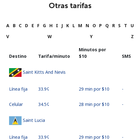
Otras tarifas
A
B
C
D
E
F
G
H
I
J
K
L
M
N
O
P
Q
R
S
T
U
V
W
Y
Z
Minutos por
Destino
Tarifa/minuto
⁦$10⁩
SMS
Saint Kitts And Nevis
Línea fija
⁦33.9¢⁩
29 min por ⁦$10⁩
-
Celular
⁦34.5¢⁩
28 min por ⁦$10⁩
-
Saint Lucia
Línea fija
⁦33.9¢⁩
29 min por ⁦$10⁩
-