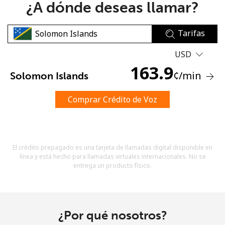
¿A dónde deseas llamar?
Tarifas
USD
163.9
¢
/min
Solomon Islands
No se ha creado una contraseña
Mínimo 8 caracteres
Comprar Crédito de Voz
Una letra mayúscula y una minúscula
Un número
Un caracter especial
El crédito prepagado es una tarjeta de llamadas digital disponible en
línea y está hecho para llamadas virtuales internacionales. No se
entrega un producto físico.
Mantente en contacto para recibir nuestras mejores
¿Por qué nosotros?
ofertas.