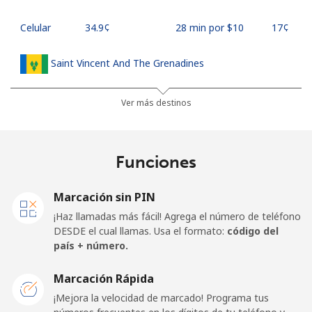
Celular
⁦34.9¢⁩
28 min por ⁦$10⁩
⁦17¢⁩
Saint Vincent And The Grenadines
Línea fija
⁦30.5¢⁩
32 min por ⁦$10⁩
-
Ver más destinos
Celular
⁦33.9¢⁩
29 min por ⁦$10⁩
-
Funciones
Samoa
Marcación sin PIN
Línea fija
⁦127.5¢⁩
7 min por ⁦$10⁩
-
¡Haz llamadas más fácil! Agrega el número de teléfono
DESDE el cual llamas. Usa el formato:
código del
Celular
⁦133.9¢⁩
7 min por ⁦$10⁩
⁦25¢⁩
país + número.
San Marino
Marcación Rápida
¡Mejora la velocidad de marcado! Programa tus