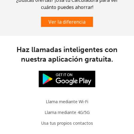
Celular
⁦3.5¢⁩
285 min por ⁦$10⁩
⁦9¢⁩
cuánto puedes ahorrar!
Slovenia
Ver la diferencia
Línea fija
⁦34.5¢⁩
28 min por ⁦$10⁩
-
Haz llamadas inteligentes con
Celular
⁦55.5¢⁩
18 min por ⁦$10⁩
-
nuestra aplicación gratuita.
Solomon Islands
All
⁦163.9¢⁩
6 min por ⁦$10⁩
-
country
Llama mediante Wi-Fi
Somalia
Llama mediante 4G/5G
Línea fija
⁦57.5¢⁩
17 min por ⁦$10⁩
-
Usa tus propios contactos