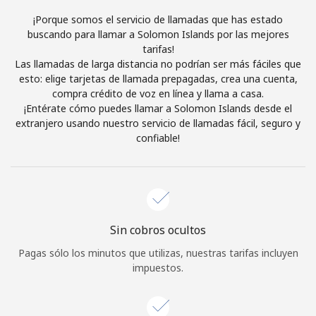
Al abrir una cuenta en este sitio web, estoy de acuerdo con
¡Porque somos el servicio de llamadas que has estado
estos
Términos y condiciones.
buscando para llamar a Solomon Islands por las mejores
tarifas!
Las llamadas de larga distancia no podrían ser más fáciles que
Únete
esto: elige tarjetas de llamada prepagadas, crea una cuenta,
compra crédito de voz en línea y llama a casa.
¡Entérate cómo puedes llamar a Solomon Islands desde el
extranjero usando nuestro servicio de llamadas fácil, seguro y
confiable!
¡Hola!
Inicia sesión o
REGÍSTRATE →
Sin cobros ocultos
Pagas sólo los minutos que utilizas, nuestras tarifas incluyen
impuestos.
¿Olvidaste tu contraseña? →