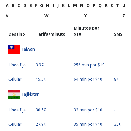
A
B
C
D
E
F
G
H
I
J
K
L
M
N
O
P
Q
R
S
T
U
V
W
Y
Z
Minutos por
Destino
Tarifa/minuto
⁦$10⁩
SMS
Taiwan
Línea fija
⁦3.9¢⁩
256 min por ⁦$10⁩
-
Celular
⁦15.5¢⁩
64 min por ⁦$10⁩
⁦8¢⁩
Tajikistan
Línea fija
⁦30.5¢⁩
32 min por ⁦$10⁩
-
Celular
⁦27.9¢⁩
35 min por ⁦$10⁩
⁦35¢⁩