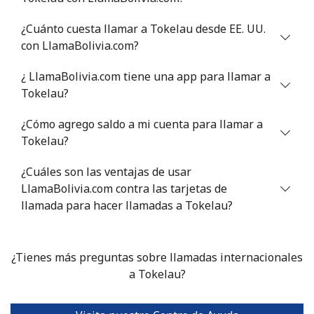
Tunisia
¿Cuánto cuesta llamar a Tokelau desde EE. UU.
con LlamaBolivia.com?
Línea fija
⁦104.5¢⁩
9 min por ⁦$10⁩
-
¿ LlamaBolivia.com tiene una app para llamar a
Celular
⁦103.9¢⁩
9 min por ⁦$10⁩
-
Tokelau?
¿Cómo agrego saldo a mi cuenta para llamar a
Turkey
Tokelau?
Línea fija
⁦4.9¢⁩
204 min por ⁦$10⁩
-
¿Cuáles son las ventajas de usar
LlamaBolivia.com contra las tarjetas de
Celular
⁦29.9¢⁩
33 min por ⁦$10⁩
⁦5¢⁩
llamada para hacer llamadas a Tokelau?
Turkmenistan
¿Tienes más preguntas sobre llamadas internacionales
Línea fija
⁦29.5¢⁩
a Tokelau?
33 min por ⁦$10⁩
-
Celular
⁦34.5¢⁩
28 min por ⁦$10⁩
⁦17¢⁩