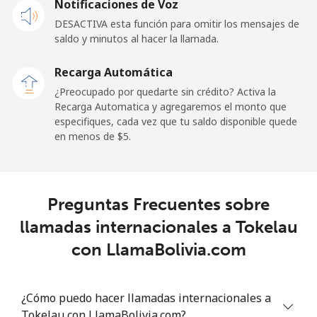
Notificaciones de Voz
DESACTIVA esta función para omitir los mensajes de
Tokelau
saldo y minutos al hacer la llamada.
All
⁦217.5¢⁩
4 min por ⁦$10⁩
-
Recarga Automática
country
¿Preocupado por quedarte sin crédito? Activa la
Recarga Automatica y agregaremos el monto que
Tonga
especifiques, cada vez que tu saldo disponible quede
en menos de ⁦$5⁩.
Línea fija
⁦128.5¢⁩
7 min por ⁦$10⁩
-
Celular
⁦129.9¢⁩
7 min por ⁦$10⁩
⁦5¢⁩
Preguntas Frecuentes sobre
llamadas internacionales a Tokelau
Trinidad And Tobago
con LlamaBolivia.com
Línea fija
⁦7.9¢⁩
126 min por ⁦$10⁩
-
¿Cómo puedo hacer llamadas internacionales a
Celular
⁦22.5¢⁩
44 min por ⁦$10⁩
-
Tokelau con LlamaBolivia.com?