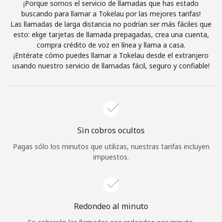
¡Porque somos el servicio de llamadas que has estado
Al abrir una cuenta en este sitio web, estoy de acuerdo con
buscando para llamar a Tokelau por las mejores tarifas!
estos
Términos y condiciones.
Las llamadas de larga distancia no podrían ser más fáciles que
esto: elige tarjetas de llamada prepagadas, crea una cuenta,
compra crédito de voz en línea y llama a casa.
Únete
¡Entérate cómo puedes llamar a Tokelau desde el extranjero
usando nuestro servicio de llamadas fácil, seguro y confiable!
¡Hola!
Sin cobros ocultos
Inicia sesión o
REGÍSTRATE →
Pagas sólo los minutos que utilizas, nuestras tarifas incluyen
impuestos.
Redondeo al minuto
¿Olvidaste tu contraseña? →