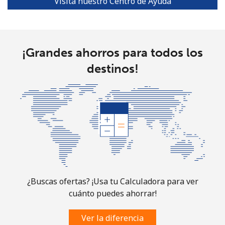
Visita nuestro Centro de Ayuda
Turks And Caicos Islands
Línea fija
⁦31.9¢⁩
31 min por ⁦$10⁩
-
¡Grandes ahorros para todos los
destinos!
Celular
⁦33.9¢⁩
29 min por ⁦$10⁩
-
Tuvalu
All
⁦214.9¢⁩
4 min por ⁦$10⁩
-
country
¿Buscas ofertas? ¡Usa tu Calculadora para ver
cuánto puedes ahorrar!
Ver la diferencia