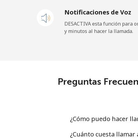
Notificaciones de Voz
Celular
⁦
DESACTIVA esta función para om
y minutos al hacer la llamada.
Sao Tome And Principe
All country
⁦
Saudi Arabia
Preguntas Frecuen
Línea fija
⁦
Celular
⁦
Senegal
¿Cómo puedo hacer lla
Línea fija
⁦
¿Cuánto cuesta llamar 