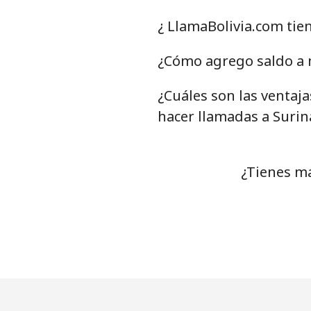
Celular
⁦
¿ LlamaBolivia.com tie
Serbia
¿Cómo agrego saldo a 
¿Cuáles son las ventaja
Línea fija
⁦
hacer llamadas a Suri
Celular
⁦
Seychelles
¿Tienes m
Línea fija
⁦
Celular
⁦
Sierra Leone