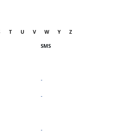
S
T
U
V
W
Y
Z
SMS
-
-
-