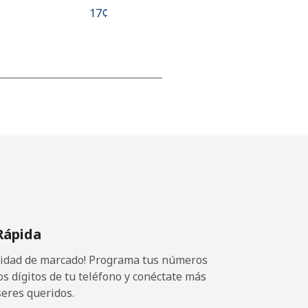
⁦17¢⁩
-
-
-
Rápida
⁦25¢⁩
ocidad de marcado! Programa tus números
os dígitos de tu teléfono y conéctate más
seres queridos.
-