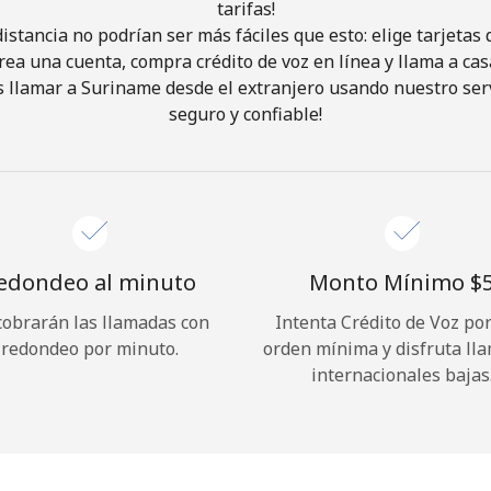
tarifas!
istancia no podrían ser más fáciles que esto: elige tarjeta
¡Hola!
rea una cuenta, compra crédito de voz en línea y llama a cas
 llamar a Suriname desde el extranjero usando nuestro servi
seguro y confiable!
Inicia sesión o
REGÍSTRATE →
edondeo al minuto
Monto Mínimo ⁦$5
cobrarán las llamadas con
Intenta Crédito de Voz po
¿Olvidaste tu contraseña? →
redondeo por minuto.
orden mínima y disfruta ll
internacionales bajas
Iniciar Sesión