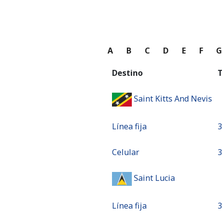
A
B
C
D
E
F
Destino
T
Saint Kitts And Nevis
Línea fija
⁦
Celular
⁦
Saint Lucia
Línea fija
⁦