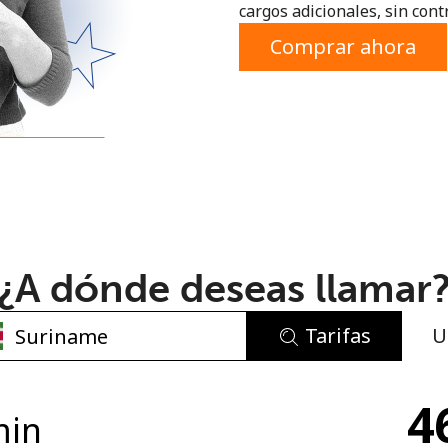
cargos adicionales, sin contr
o
Comprar ahora
¿A dónde deseas llamar
Tarifas
U
No se ha creado una contraseña
4
Mínimo 8 caracteres
min
Una letra mayúscula y una minúscula