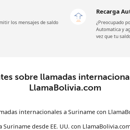
Recarga Au
23.5¢⁩
42 min por ⁦$10⁩
itir los mensajes de saldo
¿Preocupado por
Automatica y a
vez que tu sald
214.9¢⁩
4 min por ⁦$10⁩
tes sobre llamadas internaciona
14.9¢⁩
67 min por ⁦$10⁩
LlamaBolivia.com
22.9¢⁩
43 min por ⁦$10⁩
madas internacionales a Suriname con LlamaBo
46.9¢⁩
21 min por ⁦$10⁩
a Suriname desde EE. UU. con LlamaBolivia.co