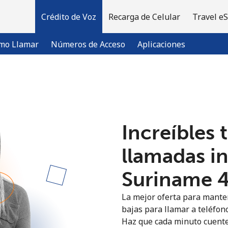
Crédito de Voz
Recarga de Celular
Travel e
mo Llamar
Números de Acceso
Aplicaciones
¡Bienvenido!
Increíbles 
¿Ya tienes una cuenta?
Inicia sesión →
llamadas i
Regístrate con
Suriname ⁦
La mejor oferta para manten
bajas para llamar a teléfon
Haz que cada minuto cuente