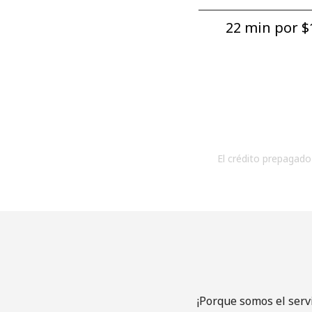
22 min por ⁦$1
El crédito prepagado 
¡Porque somos el serv