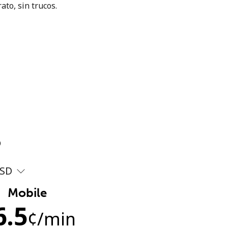
ato, sin trucos.
?
SD
Mobile
6.5
¢
/min