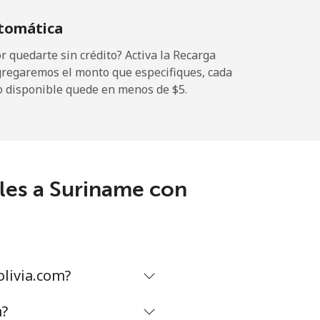
tomática
-
 quedarte sin crédito? Activa la Recarga
gregaremos el monto que especifiques, cada
o disponible quede en menos de ⁦$5⁩.
-
les a Suriname con
-
-
livia.com?
-
m?