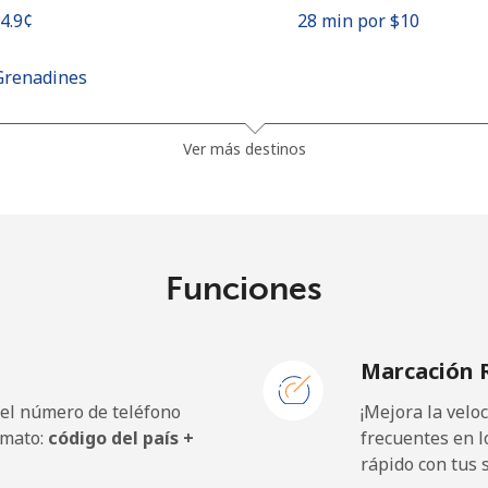
34.9¢⁩
28 min por ⁦$10⁩
Grenadines
30.5¢⁩
32 min por ⁦$10⁩
Ver más destinos
33.9¢⁩
29 min por ⁦$10⁩
Funciones
127.5¢⁩
7 min por ⁦$10⁩
Marcación 
133.9¢⁩
7 min por ⁦$10⁩
 el número de teléfono
¡Mejora la vel
rmato:
código del país +
frecuentes en l
rápido con tus 
24.5¢⁩
40 min por ⁦$10⁩