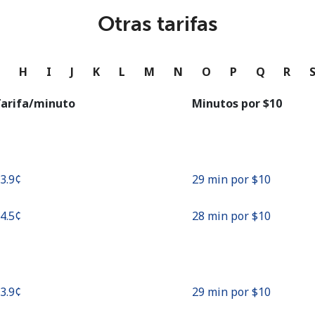
o
Otras tarifas
Continuar con
G
H
I
J
K
L
M
N
O
P
Q
R
arifa/minuto
Minutos por ⁦$10⁩
33.9¢⁩
29 min por ⁦$10⁩
34.5¢⁩
28 min por ⁦$10⁩
33.9¢⁩
29 min por ⁦$10⁩