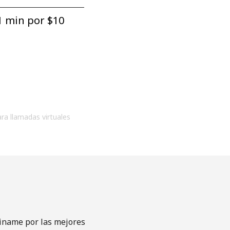
1 min por ⁦$10⁩
ara llamadas virtuales
riname por las mejores