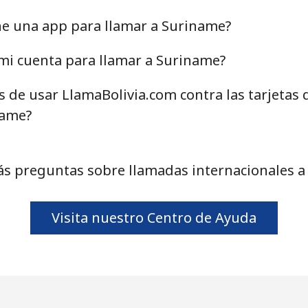
40.9¢⁩
24 min por ⁦$10⁩
ne una app para llamar a Suriname?
mi cuenta para llamar a Suriname?
s de usar LlamaBolivia.com contra las tarjetas
24.5¢⁩
40 min por ⁦$10⁩
name?
55.5¢⁩
18 min por ⁦$10⁩
ás preguntas sobre llamadas internacionales a
89.5¢⁩
11 min por ⁦$10⁩
Visita nuestro Centro de Ayuda
87.5¢⁩
11 min por ⁦$10⁩