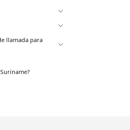
⁦27¢⁩
 de llamada para
-
-
 Suriname?
-
-