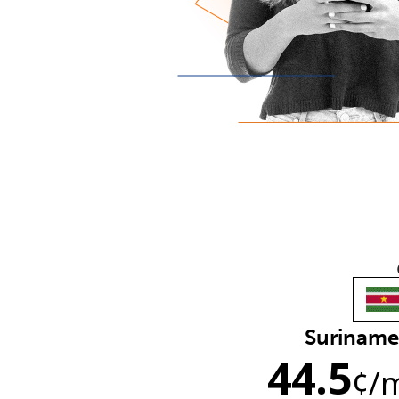
Suriname
44.5
¢
/