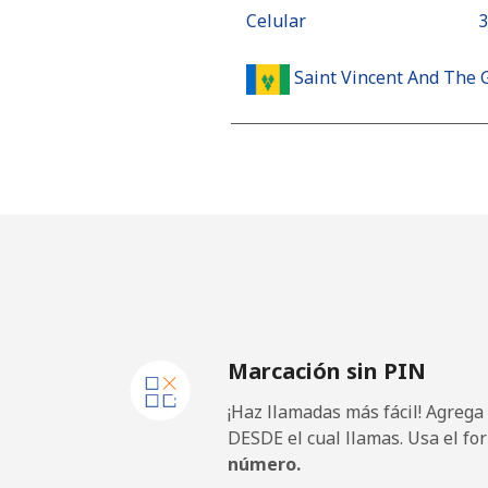
Celular
⁦
Saint Vincent And The 
Línea fija
⁦
Celular
⁦
Samoa
Línea fija
⁦
Marcación sin PIN
Celular
⁦
¡Haz llamadas más fácil! Agrega
San Marino
DESDE el cual llamas. Usa el fo
número.
Línea fija
⁦