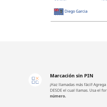
Diego Garcia
Línea fija
⁦185
Celular
⁦185
Djibouti
Línea fija
⁦43.
Marcación sin PIN
Celular
⁦43.
¡Haz llamadas más fácil! Agrega
Dominica
DESDE el cual llamas. Usa el fo
número.
Línea fija
⁦29.