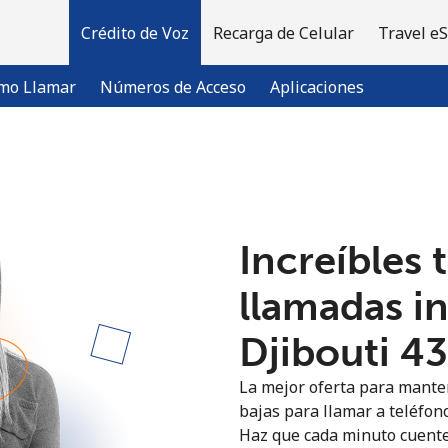
Crédito de Voz
Recarga de Celular
Travel e
mo Llamar
Números de Acceso
Aplicaciones
¡Bienvenido!
Increíbles 
¿Ya tienes una cuenta?
Inicia sesión →
llamadas i
Regístrate con
Djibouti ⁦4
La mejor oferta para manten
bajas para llamar a teléfono
Haz que cada minuto cuente