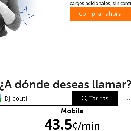
cargos adicionales, sin contr
o
Comprar ahora
¿A dónde deseas llamar
Tarifas
U
No se ha creado una contraseña
Mobile
43.5
Mínimo 8 caracteres
¢
/min
Una letra mayúscula y una minúscula