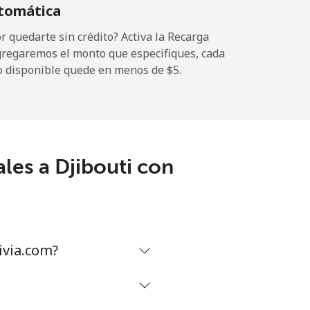
tomática
-
 quedarte sin crédito? Activa la Recarga
gregaremos el monto que especifiques, cada
o disponible quede en menos de ⁦$5⁩.
-
⁦14¢⁩
les a Djibouti con
ivia.com?