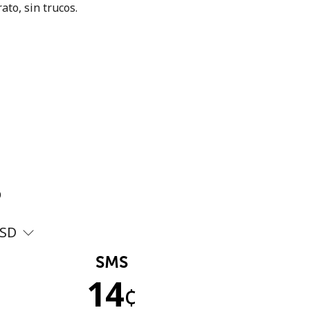
ato, sin trucos.
?
SD
SMS
14
¢