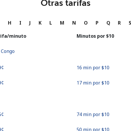
Otras tarifas
o
Continuar con
G
H
I
J
K
L
M
N
O
P
Q
R
rifa/minuto
Minutos por ⁦$10⁩
f Congo
9¢⁩
16 min por ⁦$10⁩
9¢⁩
17 min por ⁦$10⁩
5¢⁩
74 min por ⁦$10⁩
9¢⁩
50 min por ⁦$10⁩