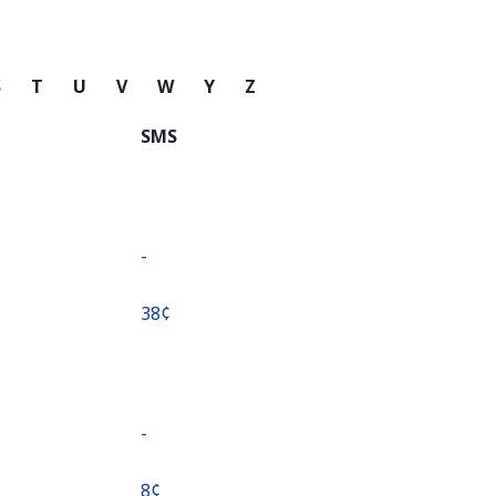
S
T
U
V
W
Y
Z
SMS
-
⁦38¢⁩
-
⁦8¢⁩