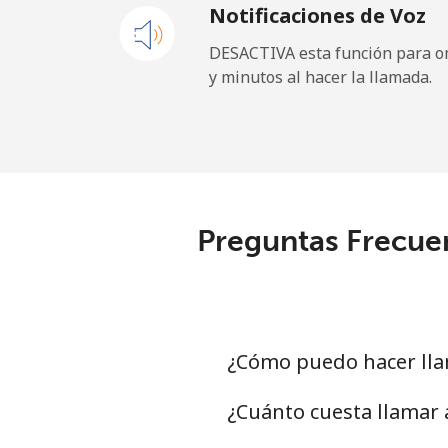
Notificaciones de Voz
Celular
⁦31.
DESACTIVA esta función para om
y minutos al hacer la llamada.
Dominican Republic
Línea fija
⁦5.5¢
Celular
⁦15.
Preguntas Frecuen
¿Cómo puedo hacer llam
¿Cuánto cuesta llamar 