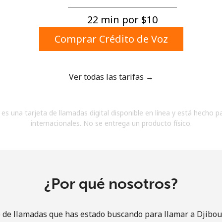
Un número
Un caracter especial
22 min por ⁦$10⁩
Comprar Crédito de Voz
Ver todas las tarifas →
Mantente en contacto para recibir nuestras mejores
es una tarjeta de llamadas digital disponible en línea y está hecho p
ofertas.
internacionales. No se entrega un producto físico.
Al abrir una cuenta en este sitio web, estoy de
acuerdo con estos
Términos y condiciones.
Únete
¿Por qué nosotros?
o de llamadas que has estado buscando para llamar a Djibouti