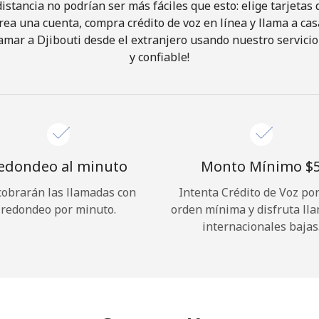
istancia no podrían ser más fáciles que esto: elige tarjeta
rea una cuenta, compra crédito de voz en línea y llama a cas
¡Hola!
amar a Djibouti desde el extranjero usando nuestro servicio 
y confiable!
Inicia sesión o
REGÍSTRATE →
edondeo al minuto
Monto Mínimo ⁦$5
cobrarán las llamadas con
Intenta Crédito de Voz po
redondeo por minuto.
orden mínima y disfruta ll
¿Olvidaste tu contraseña? →
internacionales bajas
Iniciar Sesión