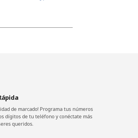
-
-
-
Rápida
⁦14¢⁩
ocidad de marcado! Programa tus números
os dígitos de tu teléfono y conéctate más
seres queridos.
-