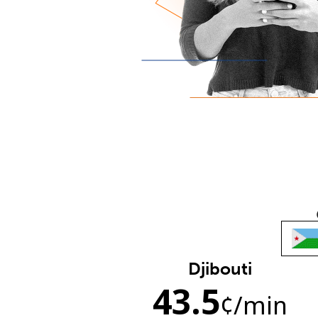
Djibouti
43.5
¢
/min