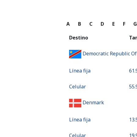
A
B
C
D
E
F
Destino
Ta
Democratic Republic O
Línea fija
⁦61.
Celular
⁦55.
Denmark
Línea fija
⁦13.
Celular
⁦19.