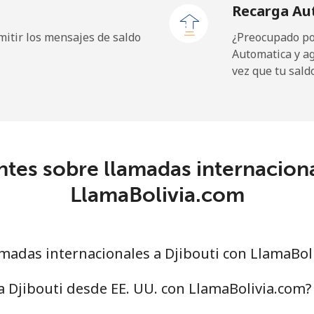
Recarga Au
5¢⁩
31 min por ⁦$10⁩
itir los mensajes de saldo
¿Preocupado por
Automatica y a
vez que tu sald
⁩
181 min por ⁦$10⁩
5¢⁩
64 min por ⁦$10⁩
tes sobre llamadas internaciona
LlamaBolivia.com
adas internacionales a Djibouti con LlamaBol
a Djibouti desde EE. UU. con LlamaBolivia.com?