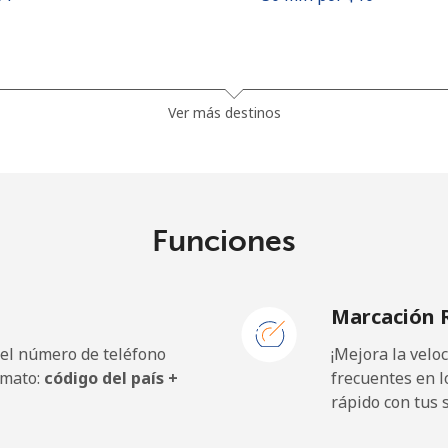
.5¢⁩
5 min por ⁦$10⁩
Ver más destinos
.5¢⁩
5 min por ⁦$10⁩
Funciones
5¢⁩
22 min por ⁦$10⁩
Marcación 
5¢⁩
22 min por ⁦$10⁩
 el número de teléfono
¡Mejora la vel
rmato:
código del país +
frecuentes en l
rápido con tus 
9¢⁩
33 min por ⁦$10⁩