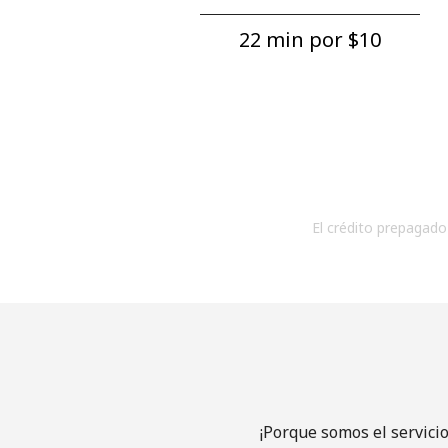
22 min por ⁦$10⁩
El crédito prepagado 
¡Porque somos el servici