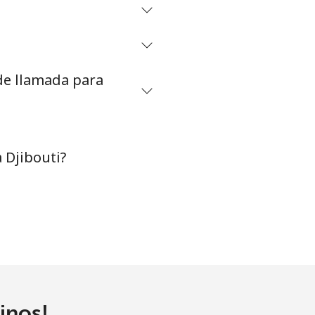
 de llamada para
 Djibouti?
inos!