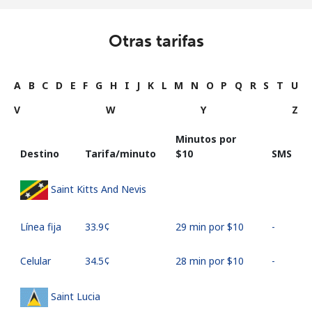
Otras tarifas
A
B
C
D
E
F
G
H
I
J
K
L
M
N
O
P
Q
R
S
T
U
V
W
Y
Z
Minutos por
Destino
Tarifa/minuto
⁦$10⁩
SMS
Saint Kitts And Nevis
Línea fija
⁦33.9¢⁩
29 min por ⁦$10⁩
-
Celular
⁦34.5¢⁩
28 min por ⁦$10⁩
-
Saint Lucia