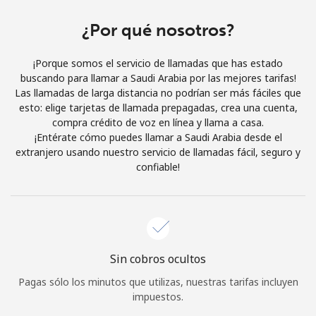
Al abrir una cuenta en este sitio web, estoy de acuerdo con
estos
Términos y condiciones.
¿Por qué nosotros?
¡Porque somos el servicio de llamadas que has estado
Únete
buscando para llamar a Saudi Arabia por las mejores tarifas!
Las llamadas de larga distancia no podrían ser más fáciles que
esto: elige tarjetas de llamada prepagadas, crea una cuenta,
compra crédito de voz en línea y llama a casa.
¡Entérate cómo puedes llamar a Saudi Arabia desde el
¡Hola!
extranjero usando nuestro servicio de llamadas fácil, seguro y
confiable!
Inicia sesión o
REGÍSTRATE →
Sin cobros ocultos
Pagas sólo los minutos que utilizas, nuestras tarifas incluyen
¿Olvidaste tu contraseña? →
impuestos.