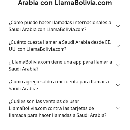
Arabia con LlamaBolivia.com
Línea fija
⁦46.9¢⁩
21 min por ⁦$10⁩
-
¿Cómo puedo hacer llamadas internacionales a
Celular
⁦40.9¢⁩
24 min por ⁦$10⁩
⁦27¢⁩
Saudi Arabia con LlamaBolivia.com?
Serbia
¿Cuánto cuesta llamar a Saudi Arabia desde EE.
UU. con LlamaBolivia.com?
Línea fija
⁦24.5¢⁩
40 min por ⁦$10⁩
-
¿ LlamaBolivia.com tiene una app para llamar a
Celular
⁦55.5¢⁩
18 min por ⁦$10⁩
-
Saudi Arabia?
¿Cómo agrego saldo a mi cuenta para llamar a
Seychelles
Saudi Arabia?
Línea fija
⁦89.5¢⁩
11 min por ⁦$10⁩
-
¿Cuáles son las ventajas de usar
LlamaBolivia.com contra las tarjetas de
Celular
⁦87.5¢⁩
11 min por ⁦$10⁩
-
llamada para hacer llamadas a Saudi Arabia?
Sierra Leone