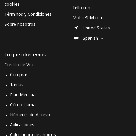
Celular
⁦70.5¢⁩
14 min por ⁦$10⁩
-
cookies
Tello.com
Términos y Condiciones
MobileSIM.com
Spain
Sobre nosotros
United States
Línea fija
⁦1.5¢⁩
665 min por ⁦$10⁩
-
Spanish
Celular
⁦1.5¢⁩
665 min por ⁦$10⁩
⁦7¢⁩
Lo que ofrecemos
Crédito de Voz
Sri Lanka
Comprar
Línea fija
⁦28.5¢⁩
35 min por ⁦$10⁩
-
Tarifas
Plan Mensual
Celular
⁦24.5¢⁩
40 min por ⁦$10⁩
-
Cómo Llamar
St Helena
Números de Acceso
Aplicaciones
All
⁦283.5¢⁩
3 min por ⁦$10⁩
-
Calculadora de ahorros
country