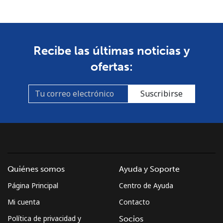
Celular
⁦53.9¢⁩
18 min por ⁦$10⁩
-
South Africa
Recibe las últimas noticias y
ofertas:
Línea fija
⁦12.5¢⁩
80 min por ⁦$10⁩
-
Suscribirse
Celular
⁦10.5¢⁩
95 min por ⁦$10⁩
⁦7¢⁩
South Korea
Línea fija
⁦4.9¢⁩
204 min por ⁦$10⁩
-
Quiénes somos
Ayuda y Soporte
Celular
⁦3.5¢⁩
285 min por ⁦$10⁩
⁦7¢⁩
Página Principal
Centro de Ayuda
South Sudan
Mi cuenta
Contacto
Política de privacidad y
Socios