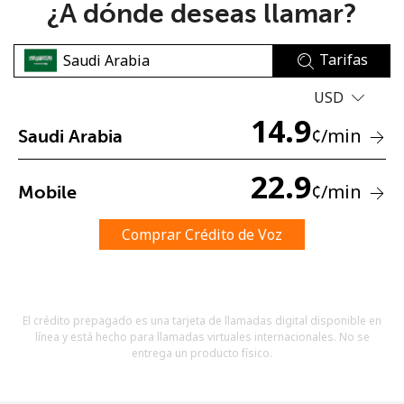
¿A dónde deseas llamar?
Tarifas
USD
14.9
¢
/min
Saudi Arabia
No se ha creado una contraseña
Mínimo 8 caracteres
22.9
¢
/min
Mobile
Una letra mayúscula y una minúscula
Un número
Un caracter especial
Comprar Crédito de Voz
El crédito prepagado es una tarjeta de llamadas digital disponible en
línea y está hecho para llamadas virtuales internacionales. No se
entrega un producto físico.
Mantente en contacto para recibir nuestras mejores
ofertas.