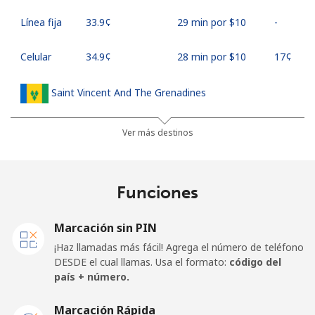
Línea fija
⁦33.9¢⁩
29 min por ⁦$10⁩
-
Celular
⁦34.9¢⁩
28 min por ⁦$10⁩
⁦17¢⁩
Saint Vincent And The Grenadines
Línea fija
⁦30.5¢⁩
32 min por ⁦$10⁩
-
Ver más destinos
Celular
⁦33.9¢⁩
29 min por ⁦$10⁩
-
Funciones
Samoa
Marcación sin PIN
Línea fija
⁦127.5¢⁩
7 min por ⁦$10⁩
-
¡Haz llamadas más fácil! Agrega el número de teléfono
DESDE el cual llamas. Usa el formato:
código del
Celular
⁦133.9¢⁩
7 min por ⁦$10⁩
⁦25¢⁩
país + número.
San Marino
Marcación Rápida