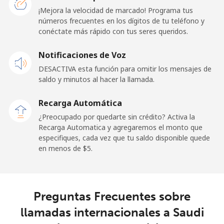
¡Mejora la velocidad de marcado! Programa tus
números frecuentes en los dígitos de tu teléfono y
Línea fija
⁦24.5¢⁩
40 min por ⁦$10⁩
-
conéctate más rápido con tus seres queridos.
Celular
⁦23.5¢⁩
42 min por ⁦$10⁩
-
Notificaciones de Voz
DESACTIVA esta función para omitir los mensajes de
Sao Tome And Principe
saldo y minutos al hacer la llamada.
All
⁦214.9¢⁩
4 min por ⁦$10⁩
-
Recarga Automática
country
¿Preocupado por quedarte sin crédito? Activa la
Recarga Automatica y agregaremos el monto que
Saudi Arabia
especifiques, cada vez que tu saldo disponible quede
en menos de ⁦$5⁩.
Línea fija
⁦14.9¢⁩
67 min por ⁦$10⁩
-
Celular
⁦22.9¢⁩
43 min por ⁦$10⁩
-
Preguntas Frecuentes sobre
llamadas internacionales a Saudi
Senegal