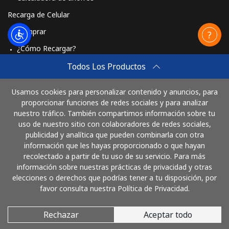
Recarga de Celular
St Pierre And Miquelon
Comprar
¿Cómo Recargar?
Línea fija
⁦53.9¢⁩
18 min por ⁦$10⁩
-
Travel eSIM
Todos Los Productos
Celular
⁦54.5¢⁩
18 min por ⁦$10⁩
-
Comprar
Usamos cookies para personalizar contenido y anuncios, para
Cómo funciona
proporcionar funciones de redes sociales y para analizar
Sudan
nuestro tráfico. También compartimos información sobre tu
uso de nuestro sitio con colaboradores de redes sociales,
Línea fija
⁦47.9¢⁩
20 min por ⁦$10⁩
-
publicidad y analítica que pueden combinarla con otra
Paga con
información que les hayas proporcionado o que hayan
Celular
⁦44.5¢⁩
22 min por ⁦$10⁩
⁦35¢⁩
recolectado a partir de tu uso de su servicio. Para más
información sobre nuestras prácticas de privacidad y otras
elecciones o derechos que podrías tener a tu disposición, por
Suriname
favor consulta nuestra Política de Privacidad.
Línea fija
⁦44.5¢⁩
22 min por ⁦$10⁩
-
Rechazar
Aceptar todo
© 2026 LlamaBolivia