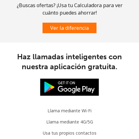
Línea fija
⁦1.5¢⁩
665 min por ⁦$10⁩
-
¿Buscas ofertas? ¡Usa tu Calculadora para ver
cuánto puedes ahorrar!
Celular
⁦3.5¢⁩
285 min por ⁦$10⁩
⁦9¢⁩
Ver la diferencia
Slovenia
Línea fija
⁦34.5¢⁩
28 min por ⁦$10⁩
-
Haz llamadas inteligentes con
nuestra aplicación gratuita.
Celular
⁦55.5¢⁩
18 min por ⁦$10⁩
-
Solomon Islands
All
⁦163.9¢⁩
6 min por ⁦$10⁩
-
country
Llama mediante Wi-Fi
Somalia
Llama mediante 4G/5G
Usa tus propios contactos
Línea fija
⁦57.5¢⁩
17 min por ⁦$10⁩
-