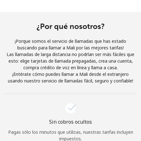
Al abrir una cuenta en este sitio web, estoy de acuerdo con
estos
Términos y condiciones.
¿Por qué nosotros?
Únete
¡Porque somos el servicio de llamadas que has estado
buscando para llamar a Mali por las mejores tarifas!
Las llamadas de larga distancia no podrían ser más fáciles que
esto: elige tarjetas de llamada prepagadas, crea una cuenta,
¡Hola!
compra crédito de voz en línea y llama a casa.
¡Entérate cómo puedes llamar a Mali desde el extranjero
usando nuestro servicio de llamadas fácil, seguro y confiable!
Inicia sesión o
REGÍSTRATE →
Sin cobros ocultos
¿Olvidaste tu contraseña? →
Pagas sólo los minutos que utilizas, nuestras tarifas incluyen
impuestos.