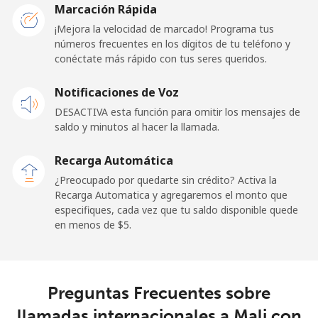
Marcación Rápida
Línea fija
⁦57.9¢⁩
17 min por
-
¡Mejora la velocidad de marcado! Programa tus
⁦$10⁩
números frecuentes en los dígitos de tu teléfono y
conéctate más rápido con tus seres queridos.
Celular
⁦57.9¢⁩
17 min por
-
Notificaciones de Voz
⁦$10⁩
DESACTIVA esta función para omitir los mensajes de
saldo y minutos al hacer la llamada.
Malaysia
Recarga Automática
Línea fija
⁦1.5¢⁩
665 min por
-
¿Preocupado por quedarte sin crédito? Activa la
⁦$10⁩
Recarga Automatica y agregaremos el monto que
especifiques, cada vez que tu saldo disponible quede
Celular
⁦1.5¢⁩
665 min por
-
en menos de ⁦$5⁩.
⁦$10⁩
Maldives
Preguntas Frecuentes sobre
Línea fija
⁦109.9¢⁩
9 min por
-
llamadas internacionales a Mali con