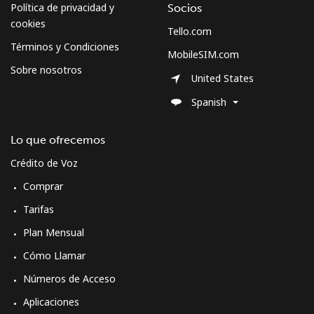
Política de privacidad y
Socios
Micronesia
cookies
Tello.com
Términos y Condiciones
MobileSIM.com
All country
⁦70.9¢⁩
14 min por
-
Sobre nosotros
⁦$10⁩
United States
Spanish
Moldova
Lo que ofrecemos
Línea fija
⁦38.9¢⁩
25 min por
-
⁦$10⁩
Crédito de Voz
Comprar
Celular
⁦39.9¢⁩
25 min por
⁦32¢⁩
⁦$10⁩
Tarifas
Plan Mensual
Monaco
Cómo Llamar
Números de Acceso
Línea fija
⁦42.5¢⁩
23 min por
-
⁦$10⁩
Aplicaciones