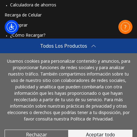
Calculadora de ahorros
Celular
⁦53.5¢⁩
18 min por
⁦10¢⁩
⁦$10⁩
Recarga de Celular
Comprar
Mongolia
¿Cómo Recargar?
Travel eSIM
Todos Los Productos
Línea fija
⁦3.5¢⁩
285 min por
-
⁦$10⁩
Comprar
Usamos cookies para personalizar contenido y anuncios, para
Cómo funciona
Celular
⁦2.6¢⁩
384 min por
-
proporcionar funciones de redes sociales y para analizar
⁦$10⁩
nuestro tráfico. También compartimos información sobre tu
uso de nuestro sitio con colaboradores de redes sociales,
publicidad y analítica que pueden combinarla con otra
Paga con
Montenegro
información que les hayas proporcionado o que hayan
recolectado a partir de tu uso de su servicio. Para más
Línea fija
⁦41.5¢⁩
24 min por
-
información sobre nuestras prácticas de privacidad y otras
⁦$10⁩
elecciones o derechos que podrías tener a tu disposición, por
favor consulta nuestra Política de Privacidad.
Celular
⁦59.5¢⁩
16 min por
-
⁦$10⁩
Rechazar
Aceptar todo
© 2026 LlamaBolivia