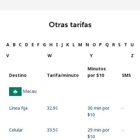
Otras tarifas
A
B
C
D
E
F
G
H
I
J
K
L
M
N
O
P
Q
R
S
T
U
V
W
Y
Z
Minutos
Destino
Tarifa/minuto
por ⁦$10⁩
SMS
Macau
Línea fija
⁦32.9¢⁩
30 min por
-
⁦$10⁩
Celular
⁦33.5¢⁩
29 min por
-
⁦$10⁩