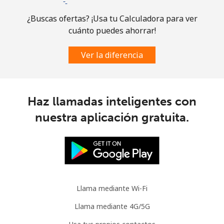
⁦$10⁩
¿Buscas ofertas? ¡Usa tu Calculadora para ver
cuánto puedes ahorrar!
Celular
⁦30.9¢⁩
32 min por
-
⁦$10⁩
Ver la diferencia
Mauritania
Línea fija
⁦86.9¢⁩
11 min por
-
Haz llamadas inteligentes con
⁦$10⁩
nuestra aplicación gratuita.
Celular
⁦89.5¢⁩
11 min por
-
⁦$10⁩
Mauritius
Llama mediante Wi-Fi
Línea fija
⁦8.5¢⁩
117 min por
-
⁦$10⁩
Llama mediante 4G/5G