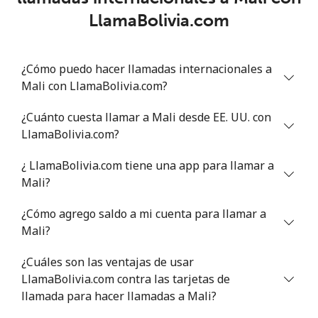
⁦$10⁩
LlamaBolivia.com
Celular
⁦108.9¢⁩
9 min por
-
⁦$10⁩
¿Cómo puedo hacer llamadas internacionales a
Mali con LlamaBolivia.com?
Mali
¿Cuánto cuesta llamar a Mali desde EE. UU. con
Línea fija
⁦53.9¢⁩
18 min por
-
LlamaBolivia.com?
⁦$10⁩
¿ LlamaBolivia.com tiene una app para llamar a
Celular
⁦53.9¢⁩
18 min por
⁦17¢⁩
Mali?
⁦$10⁩
¿Cómo agrego saldo a mi cuenta para llamar a
Malta
Mali?
¿Cuáles son las ventajas de usar
Línea fija
⁦39.5¢⁩
25 min por
-
LlamaBolivia.com contra las tarjetas de
⁦$10⁩
llamada para hacer llamadas a Mali?
Celular
⁦58.5¢⁩
17 min por
⁦8¢⁩