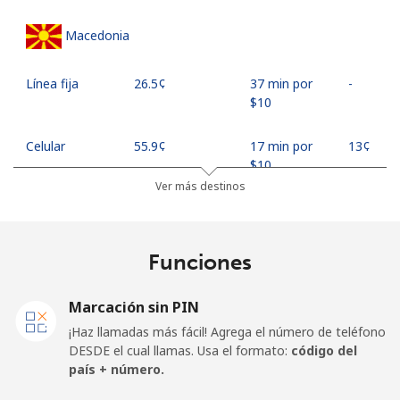
Macedonia
Línea fija
⁦26.5¢⁩
37 min por
-
⁦$10⁩
Celular
⁦55.9¢⁩
17 min por
⁦13¢⁩
⁦$10⁩
Ver más destinos
Madagascar
Funciones
Línea fija
⁦81.9¢⁩
12 min por
-
⁦$10⁩
Marcación sin PIN
Celular
⁦88.5¢⁩
11 min por
-
¡Haz llamadas más fácil! Agrega el número de teléfono
⁦$10⁩
DESDE el cual llamas. Usa el formato:
código del
país + número.
Malawi