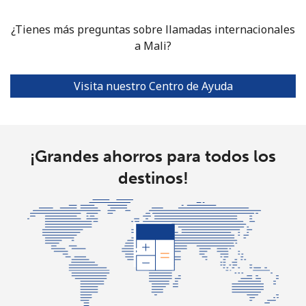
⁦$10⁩
¿Tienes más preguntas sobre llamadas internacionales
a Mali?
Mariana Islands
All country
⁦10.5¢⁩
95 min por
-
Visita nuestro Centro de Ayuda
⁦$10⁩
Marshall Islands
¡Grandes ahorros para todos los
Línea fija
⁦32.9¢⁩
30 min por
-
destinos!
⁦$10⁩
Celular
⁦32.9¢⁩
30 min por
-
⁦$10⁩
Martinique
Línea fija
⁦6.9¢⁩
144 min por
-