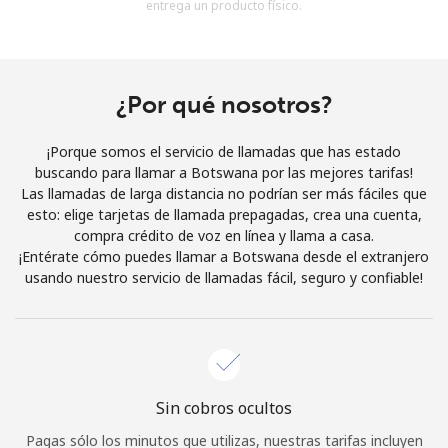
entrega un producto físico.
Al abrir una cuenta en este sitio web, estoy de acuerdo con
estos
Términos y condiciones.
Únete
¿Por qué nosotros?
¡Porque somos el servicio de llamadas que has estado
buscando para llamar a Botswana por las mejores tarifas!
Las llamadas de larga distancia no podrían ser más fáciles que
¡Hola!
esto: elige tarjetas de llamada prepagadas, crea una cuenta,
compra crédito de voz en línea y llama a casa.
¡Entérate cómo puedes llamar a Botswana desde el extranjero
Inicia sesión o
REGÍSTRATE →
usando nuestro servicio de llamadas fácil, seguro y confiable!
Sin cobros ocultos
¿Olvidaste tu contraseña? →
Pagas sólo los minutos que utilizas, nuestras tarifas incluyen