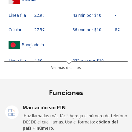
Línea fija
⁦22.9¢⁩
43 min por ⁦$10⁩
-
Celular
⁦27.5¢⁩
36 min por ⁦$10⁩
⁦8¢⁩
Bangladesh
Línea fija
⁦4.5¢⁩
222 min por ⁦$10⁩
-
Ver más destinos
Celular
⁦3.9¢⁩
256 min por ⁦$10⁩
-
Barbados
Funciones
Línea fija
⁦38.5¢⁩
25 min por ⁦$10⁩
-
Marcación sin PIN
¡Haz llamadas más fácil! Agrega el número de teléfono
Celular
⁦44.5¢⁩
22 min por ⁦$10⁩
-
DESDE el cual llamas. Usa el formato:
código del
país + número.