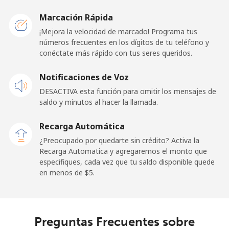
Belarus
Marcación Rápida
¡Mejora la velocidad de marcado! Programa tus
Línea fija
⁦75.9¢⁩
13 min por ⁦$10⁩
-
números frecuentes en los dígitos de tu teléfono y
conéctate más rápido con tus seres queridos.
Celular
⁦68.9¢⁩
14 min por ⁦$10⁩
-
Notificaciones de Voz
Belgium
DESACTIVA esta función para omitir los mensajes de
saldo y minutos al hacer la llamada.
Línea fija
⁦3.9¢⁩
256 min por ⁦$10⁩
-
Recarga Automática
Celular
⁦50.5¢⁩
19 min por ⁦$10⁩
⁦15¢⁩
¿Preocupado por quedarte sin crédito? Activa la
Recarga Automatica y agregaremos el monto que
especifiques, cada vez que tu saldo disponible quede
Belize
en menos de ⁦$5⁩.
Línea fija
⁦42.5¢⁩
23 min por ⁦$10⁩
-
Celular
⁦43.5¢⁩
22 min por ⁦$10⁩
⁦20¢⁩
Preguntas Frecuentes sobre