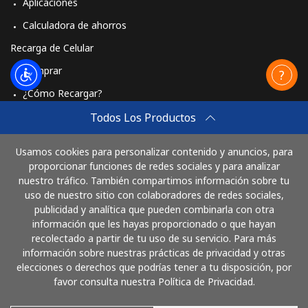
Aplicaciones
Calculadora de ahorros
Recarga de Celular
Comprar
¿Cómo Recargar?
Travel eSIM
Todos Los Productos
Comprar
Usamos cookies para personalizar contenido y anuncios, para
Cómo funciona
proporcionar funciones de redes sociales y para analizar
nuestro tráfico. También compartimos información sobre tu
uso de nuestro sitio con colaboradores de redes sociales,
publicidad y analítica que pueden combinarla con otra
Paga con
información que les hayas proporcionado o que hayan
recolectado a partir de tu uso de su servicio. Para más
información sobre nuestras prácticas de privacidad y otras
elecciones o derechos que podrías tener a tu disposición, por
favor consulta nuestra Política de Privacidad.