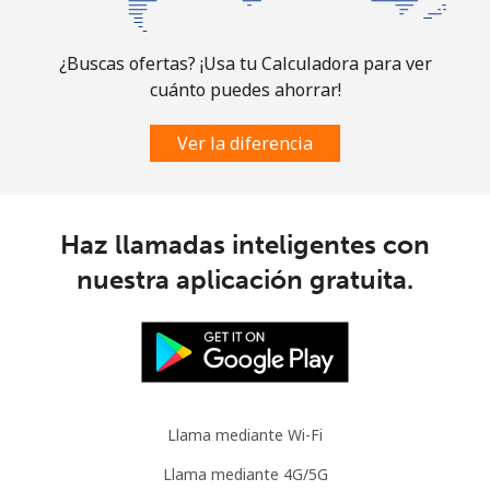
Celular
⁦47.5¢⁩
21 min por ⁦$10⁩
⁦10¢⁩
Brazil
¿Buscas ofertas? ¡Usa tu Calculadora para ver
cuánto puedes ahorrar!
Línea fija
⁦1.5¢⁩
665 min por ⁦$10⁩
-
Ver la diferencia
Celular
⁦2.6¢⁩
384 min por ⁦$10⁩
⁦8¢⁩
British Virgin Islands
Haz llamadas inteligentes con
nuestra aplicación gratuita.
Línea fija
⁦43.9¢⁩
22 min por ⁦$10⁩
-
Celular
⁦45.9¢⁩
21 min por ⁦$10⁩
⁦23¢⁩
Brunei
Llama mediante Wi-Fi
Línea fija
⁦47.5¢⁩
21 min por ⁦$10⁩
-
Llama mediante 4G/5G