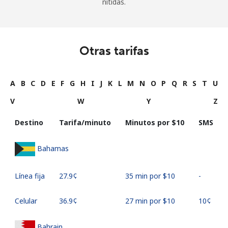
nítidas.
Otras tarifas
A
B
C
D
E
F
G
H
I
J
K
L
M
N
O
P
Q
R
S
T
U
V
W
Y
Z
Destino
Tarifa/minuto
Minutos por ⁦$10⁩
SMS
Bahamas
Línea fija
⁦27.9¢⁩
35 min por ⁦$10⁩
-
Celular
⁦36.9¢⁩
27 min por ⁦$10⁩
⁦10¢⁩
Bahrain