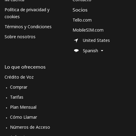
Celular
⁦92.5¢⁩
10 min por ⁦$10⁩
-
Política de privacidad y
Socios
cookies
Tello.com
Términos y Condiciones
MobileSIM.com
Sobre nosotros
United States
Spanish
Lo que ofrecemos
Crédito de Voz
Comprar
Tarifas
Plan Mensual
Cómo Llamar
Números de Acceso