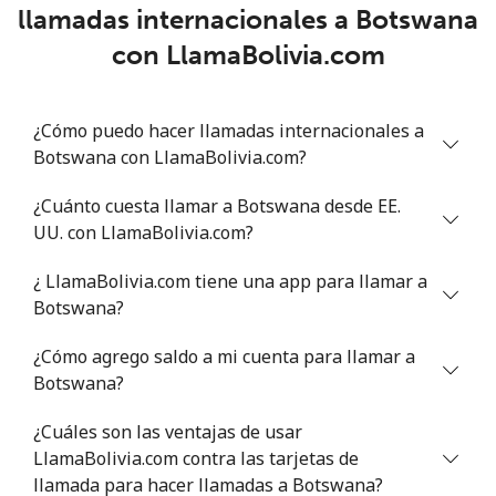
llamadas internacionales a Botswana
Benin
con LlamaBolivia.com
Línea fija
⁦74.5¢⁩
13 min por ⁦$10⁩
-
¿Cómo puedo hacer llamadas internacionales a
Celular
⁦75.9¢⁩
13 min por ⁦$10⁩
-
Botswana con LlamaBolivia.com?
Bermuda
¿Cuánto cuesta llamar a Botswana desde EE.
UU. con LlamaBolivia.com?
Línea fija
⁦4.5¢⁩
222 min por ⁦$10⁩
-
¿ LlamaBolivia.com tiene una app para llamar a
Botswana?
Celular
⁦4.5¢⁩
222 min por ⁦$10⁩
⁦23¢⁩
¿Cómo agrego saldo a mi cuenta para llamar a
Bhutan
Botswana?
Línea fija
⁦13.5¢⁩
74 min por ⁦$10⁩
-
¿Cuáles son las ventajas de usar
LlamaBolivia.com contra las tarjetas de
Celular
llamada para hacer llamadas a Botswana?
⁦12.9¢⁩
77 min por ⁦$10⁩
-