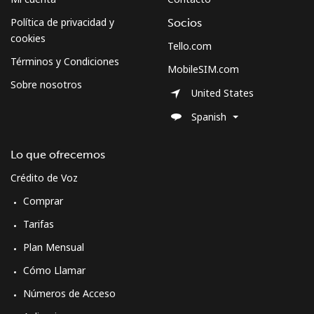
Celular
⁦118.9c⁩
8 min por ⁦$10⁩
⁦13c⁩
Política de privacidad y
Socios
cookies
Tello.com
Curacao
Términos y Condiciones
MobileSIM.com
Sobre nosotros
Línea fija
⁦29.9c⁩
33 min por ⁦$10⁩
-
United States
Spanish
Celular
⁦32.9c⁩
30 min por ⁦$10⁩
-
Lo que ofrecemos
Cyprus
Crédito de Voz
Línea fija
⁦20.5c⁩
48 min por ⁦$10⁩
-
Comprar
Tarifas
Celular
⁦14.5c⁩
68 min por ⁦$10⁩
⁦8c⁩
Plan Mensual
Czechia
Cómo Llamar
Números de Acceso
Línea fija
⁦2.7c⁩
370 min por ⁦$10⁩
-