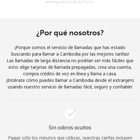
entrega un producto físico.
Al abrir una cuenta en este sitio web, estoy de acuerdo con
estos
Términos y condiciones.
Únete
¿Por qué nosotros?
¡Porque somos el servicio de llamadas que has estado
buscando para llamar a Cambodia por las mejores tarifas!
Las llamadas de larga distancia no podrían ser más fáciles que
¡Hola!
esto: elige tarjetas de llamada prepagadas, crea una cuenta,
compra crédito de voz en línea y llama a casa.
¡Entérate cómo puedes llamar a Cambodia desde el extranjero
Inicia sesión o
REGÍSTRATE →
usando nuestro servicio de llamadas fácil, seguro y confiable!
Sin cobros ocultos
¿Olvidaste tu contraseña? →
Pagas sólo los minutos que utilizas, nuestras tarifas incluyen