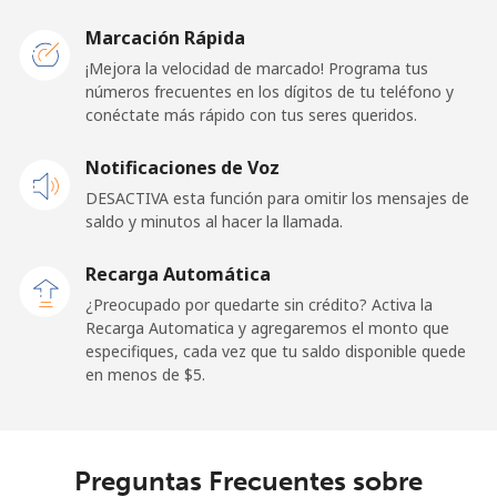
Caribbean Netherlands
Marcación Rápida
Línea fija
⁦32.5c⁩
30 min por ⁦$10⁩
-
¡Mejora la velocidad de marcado! Programa tus
números frecuentes en los dígitos de tu teléfono y
conéctate más rápido con tus seres queridos.
Celular
⁦33.5c⁩
29 min por ⁦$10⁩
⁦24c⁩
Notificaciones de Voz
Cayman Islands
DESACTIVA esta función para omitir los mensajes de
saldo y minutos al hacer la llamada.
Línea fija
⁦27.9c⁩
35 min por ⁦$10⁩
-
Recarga Automática
Celular
⁦38.5c⁩
25 min por ⁦$10⁩
-
¿Preocupado por quedarte sin crédito? Activa la
Recarga Automatica y agregaremos el monto que
Central African Republic
especifiques, cada vez que tu saldo disponible quede
en menos de ⁦$5⁩.
Línea fija
⁦130.9c⁩
7 min por ⁦$10⁩
-
Celular
⁦109.5c⁩
9 min por ⁦$10⁩
-
Preguntas Frecuentes sobre