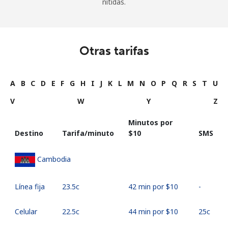
nítidas.
Otras tarifas
A
B
C
D
E
F
G
H
I
J
K
L
M
N
O
P
Q
R
S
T
U
V
W
Y
Z
Minutos por
Destino
Tarifa/minuto
⁦$10⁩
SMS
Cambodia
Línea fija
⁦23.5c⁩
42 min por ⁦$10⁩
-
Celular
⁦22.5c⁩
44 min por ⁦$10⁩
⁦25c⁩