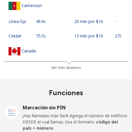
Cameroon
Línea fija
⁦49.9c⁩
20 min por ⁦$10⁩
-
Celular
⁦75.5c⁩
13 min por ⁦$10⁩
⁦27c⁩
Canada
All
⁦1.5c⁩
665 min por ⁦$10⁩
⁦24c⁩
Ver más destinos
country
Cape Verde
Funciones
Línea fija
⁦50.5c⁩
19 min por ⁦$10⁩
-
Marcación sin PIN
¡Haz llamadas más fácil! Agrega el número de teléfono
Celular
⁦54.9c⁩
18 min por ⁦$10⁩
⁦25c⁩
DESDE el cual llamas. Usa el formato:
código del
país + número.