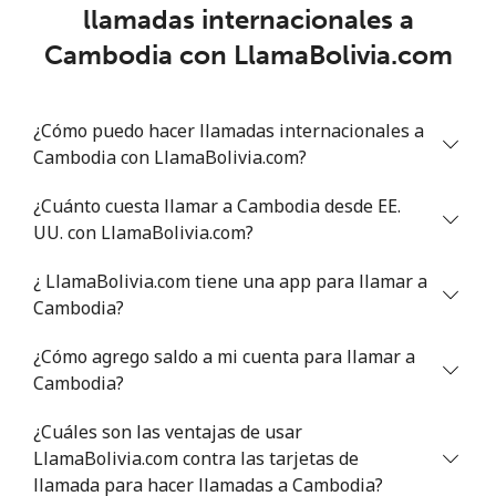
llamadas internacionales a
Chad
Cambodia con LlamaBolivia.com
Línea fija
⁦117.5c⁩
8 min por ⁦$10⁩
-
¿Cómo puedo hacer llamadas internacionales a
Celular
⁦105.9c⁩
9 min por ⁦$10⁩
⁦25c⁩
Cambodia con LlamaBolivia.com?
Chile
¿Cuánto cuesta llamar a Cambodia desde EE.
UU. con LlamaBolivia.com?
Línea fija
⁦5.5c⁩
181 min por ⁦$10⁩
-
¿ LlamaBolivia.com tiene una app para llamar a
Celular
⁦2c⁩
500 min por ⁦$10⁩
⁦13c⁩
Cambodia?
¿Cómo agrego saldo a mi cuenta para llamar a
Santiago
⁦2.2c⁩
454 min por ⁦$10⁩
-
Cambodia?
China
¿Cuáles son las ventajas de usar
LlamaBolivia.com contra las tarjetas de
Línea fija
⁦6.9c⁩
144 min por ⁦$10⁩
-
llamada para hacer llamadas a Cambodia?