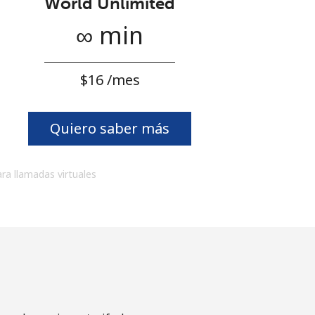
World Unlimited
∞ min
⁦$16⁩ /mes
Quiero saber más
ara llamadas virtuales