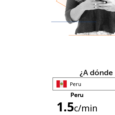
¿A dónde 
Peru
1.5
c
/min