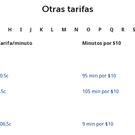
o
Otras tarifas
Continuar con
G
H
I
J
K
L
M
N
O
P
Q
R
arifa/minuto
Minutos por ⁦$10⁩
10.5c⁩
95 min por ⁦$10⁩
9.5c⁩
105 min por ⁦$10⁩
106.5c⁩
9 min por ⁦$10⁩