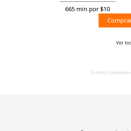
665 min por ⁦$10⁩
Comprar
Ver to
El crédito prepagado 