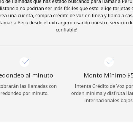
io de llamadas que has estado buscando para llamar a Peru 
istancia no podrían ser más fáciles que esto: elige tarjeta
rea una cuenta, compra crédito de voz en línea y llama a cas
¡Hola!
lamar a Peru desde el extranjero usando nuestro servicio de 
confiable!
Inicia sesión o
REGÍSTRATE →
edondeo al minuto
Monto Mínimo ⁦$5
cobrarán las llamadas con
Intenta Crédito de Voz po
redondeo por minuto.
orden mínima y disfruta ll
¿Olvidaste tu contraseña? →
internacionales bajas
Iniciar Sesión