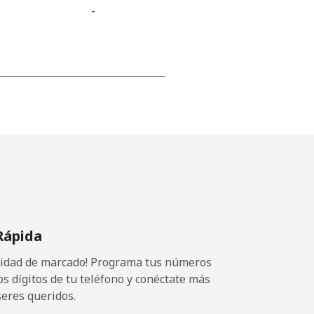
-
-
-
-
Rápida
⁦22c⁩
ocidad de marcado! Programa tus números
os dígitos de tu teléfono y conéctate más
seres queridos.
-