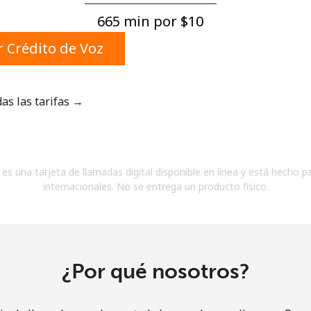
Un número
665 min por ⁦$10⁩
Un caracter especial
 Crédito de Voz
das las tarifas →
Mantente en contacto para recibir nuestras mejores
ofertas.
es una tarjeta de llamadas digital disponible en línea y está hecho p
Al abrir una cuenta en este sitio web, estoy de
internacionales. No se entrega un producto físico.
acuerdo con estos
Términos y condiciones.
Únete
¿Por qué nosotros?