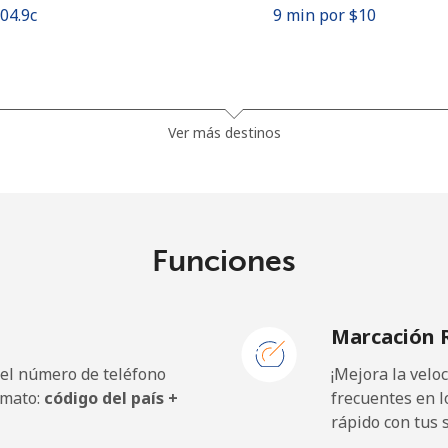
104.9c⁩
9 min por ⁦$10⁩
38.9c⁩
25 min por ⁦$10⁩
Ver más destinos
46.5c⁩
21 min por ⁦$10⁩
Funciones
7.9c⁩
126 min por ⁦$10⁩
Marcación 
27.5c⁩
36 min por ⁦$10⁩
 el número de teléfono
¡Mejora la vel
rmato:
código del país +
frecuentes en l
rápido con tus 
197.5c⁩
5 min por ⁦$10⁩