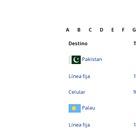
A
B
C
D
E
F
Destino
T
Pakistan
Línea fija
⁦
Celular
⁦
Palau
Línea fija
⁦