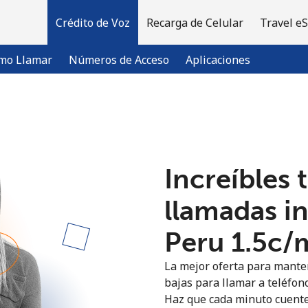
Crédito de Voz
Recarga de Celular
Travel e
mo Llamar
Números de Acceso
Aplicaciones
¡Bienvenido!
Increíbles 
¿Ya tienes una cuenta?
Inicia sesión →
llamadas i
Regístrate con
Peru ⁦1.5c⁩/
La mejor oferta para manten
bajas para llamar a teléfono
Haz que cada minuto cuente