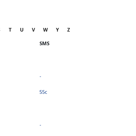
S
T
U
V
W
Y
Z
SMS
-
⁦55c⁩
-