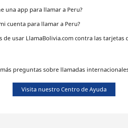
29.9c⁩
33 min por ⁦$10⁩
ne una app para llamar a Peru?
18.9c⁩
52 min por ⁦$10⁩
i cuenta para llamar a Peru?
s de usar LlamaBolivia.com contra las tarjetas
1.5c⁩
665 min por ⁦$10⁩
2.5c⁩
400 min por ⁦$10⁩
 más preguntas sobre llamadas internacionales
Visita nuestro Centro de Ayuda
1.6c⁩
625 min por ⁦$10⁩
4.9c⁩
204 min por ⁦$10⁩