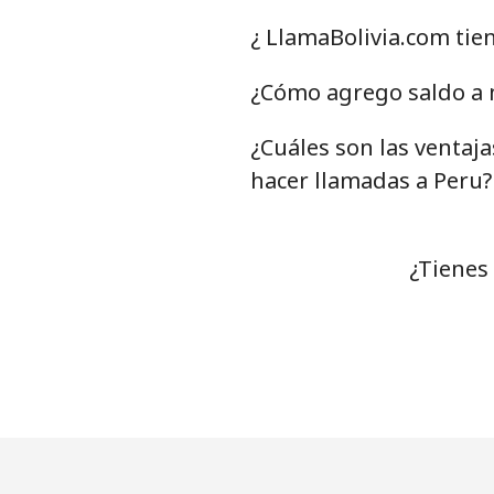
Línea fija
⁦
¿ LlamaBolivia.com tie
Celular
⁦
¿Cómo agrego saldo a m
¿Cuáles son las ventaja
Poland
hacer llamadas a Peru?
Línea fija
⁦
Celular
⁦
¿Tienes
Portugal
Línea fija
⁦
Celular
⁦