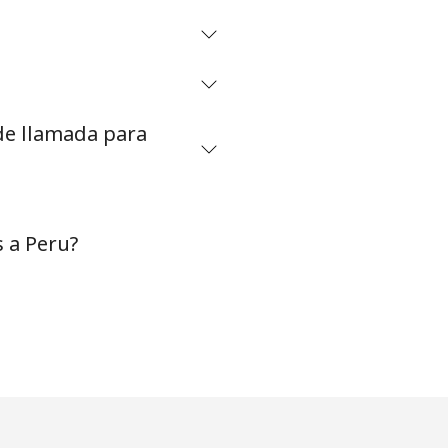
-
-
 de llamada para
-
⁦11c⁩
 a Peru?
-
⁦11c⁩