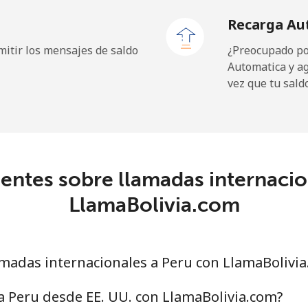
Recarga Au
197.9c⁩
5 min por ⁦$10⁩
itir los mensajes de saldo
¿Preocupado por
Automatica y a
vez que tu sald
5.5c⁩
181 min por ⁦$10⁩
9.9c⁩
101 min por ⁦$10⁩
entes sobre llamadas internacio
LlamaBolivia.com
1.5c⁩
665 min por ⁦$10⁩
1.5c⁩
665 min por ⁦$10⁩
madas internacionales a Peru con LlamaBolivi
a Peru desde EE. UU. con LlamaBolivia.com?