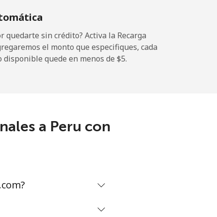
tomática
⁦39c⁩
 quedarte sin crédito? Activa la Recarga
gregaremos el monto que especifiques, cada
o disponible quede en menos de ⁦$5⁩.
-
⁦11c⁩
nales a Peru con
-
-
a.com?