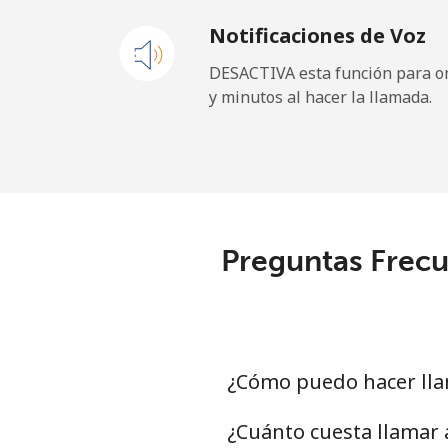
Notificaciones de Voz
Celular
⁦
DESACTIVA esta función para om
y minutos al hacer la llamada.
Paraguay
Línea fija
⁦
Celular
⁦
Preguntas Frecu
Peru
Línea fija
⁦
Celular
⁦
¿Cómo puedo hacer lla
Philippines
¿Cuánto cuesta llamar 