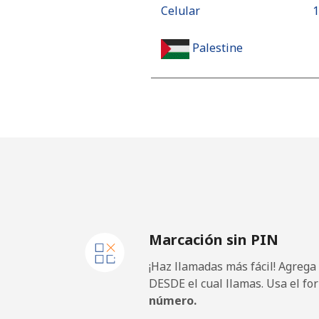
Celular
⁦
Palestine
Línea fija
⁦
Celular
⁦
Panama
Línea fija
⁦
Marcación sin PIN
Celular
⁦
¡Haz llamadas más fácil! Agrega
Papua New Guinea
DESDE el cual llamas. Usa el fo
número.
Línea fija
⁦