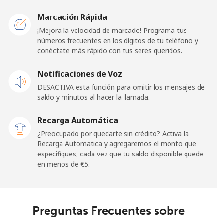
Papua New Guinea
Marcación Rápida
¡Mejora la velocidad de marcado! Programa tus
números frecuentes en los dígitos de tu teléfono y
Línea fija
⁦120.5¢⁩
8 min por ⁦€10⁩
-
conéctate más rápido con tus seres queridos.
Celular
⁦120.5¢⁩
8 min por ⁦€10⁩
⁦23¢⁩
Notificaciones de Voz
DESACTIVA esta función para omitir los mensajes de
Paraguay
saldo y minutos al hacer la llamada.
Línea fija
⁦3.9¢⁩
256 min por ⁦€10⁩
-
Recarga Automática
¿Preocupado por quedarte sin crédito? Activa la
Celular
⁦6.5¢⁩
153 min por ⁦€10⁩
⁦7¢⁩
Recarga Automatica y agregaremos el monto que
especifiques, cada vez que tu saldo disponible quede
en menos de ⁦€5⁩.
Peru
Línea fija
⁦1.5¢⁩
665 min por ⁦€10⁩
-
Preguntas Frecuentes sobre
Celular
⁦1.5¢⁩
665 min por ⁦€10⁩
-