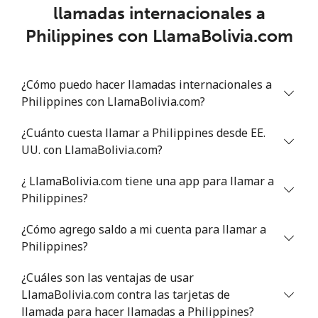
llamadas internacionales a
Philippines con LlamaBolivia.com
Philippines
Línea fija
⁦19.5¢⁩
51 min por ⁦€10⁩
-
¿Cómo puedo hacer llamadas internacionales a
Philippines con LlamaBolivia.com?
Celular
⁦12.5¢⁩
80 min por ⁦€10⁩
-
¿Cuánto cuesta llamar a Philippines desde EE.
Poland
UU. con LlamaBolivia.com?
¿ LlamaBolivia.com tiene una app para llamar a
Línea fija
⁦1.5¢⁩
665 min por ⁦€10⁩
-
Philippines?
Celular
⁦1.8¢⁩
555 min por ⁦€10⁩
⁦7¢⁩
¿Cómo agrego saldo a mi cuenta para llamar a
Philippines?
Portugal
¿Cuáles son las ventajas de usar
Línea fija
⁦1.5¢⁩
665 min por ⁦€10⁩
-
LlamaBolivia.com contra las tarjetas de
llamada para hacer llamadas a Philippines?