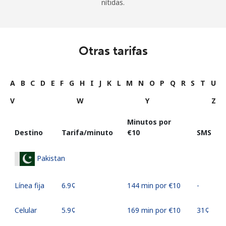
nítidas.
Otras tarifas
A
B
C
D
E
F
G
H
I
J
K
L
M
N
O
P
Q
R
S
T
U
V
W
Y
Z
Minutos por
Destino
Tarifa/minuto
⁦€10⁩
SMS
Pakistan
Línea fija
⁦6.9¢⁩
144 min por ⁦€10⁩
-
Celular
⁦5.9¢⁩
169 min por ⁦€10⁩
⁦31¢⁩