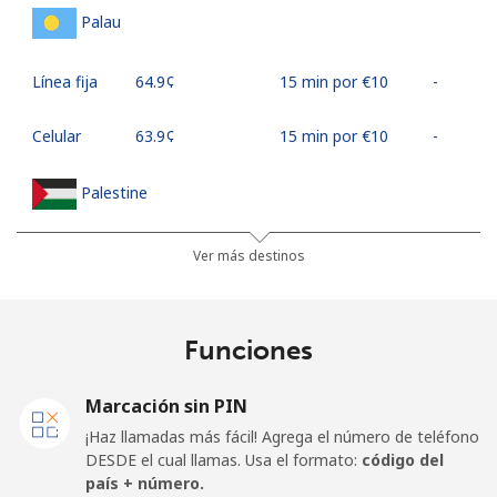
Palau
Línea fija
⁦64.9¢⁩
15 min por ⁦€10⁩
-
Celular
⁦63.9¢⁩
15 min por ⁦€10⁩
-
Palestine
Línea fija
⁦26.9¢⁩
37 min por ⁦€10⁩
-
Ver más destinos
Celular
⁦30.5¢⁩
32 min por ⁦€10⁩
-
Funciones
Panama
Marcación sin PIN
Línea fija
⁦5.5¢⁩
181 min por ⁦€10⁩
-
¡Haz llamadas más fácil! Agrega el número de teléfono
DESDE el cual llamas. Usa el formato:
código del
Celular
⁦18.9¢⁩
52 min por ⁦€10⁩
⁦13¢⁩
país + número.