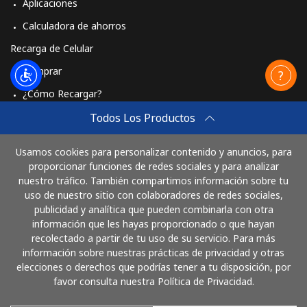
Aplicaciones
Calculadora de ahorros
Recarga de Celular
Comprar
¿Cómo Recargar?
Travel eSIM
Todos Los Productos
Comprar
Usamos cookies para personalizar contenido y anuncios, para
Cómo funciona
proporcionar funciones de redes sociales y para analizar
nuestro tráfico. También compartimos información sobre tu
uso de nuestro sitio con colaboradores de redes sociales,
publicidad y analítica que pueden combinarla con otra
Paga con
información que les hayas proporcionado o que hayan
recolectado a partir de tu uso de su servicio. Para más
información sobre nuestras prácticas de privacidad y otras
elecciones o derechos que podrías tener a tu disposición, por
favor consulta nuestra Política de Privacidad.