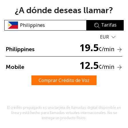
¿A dónde deseas llamar?
Tarifas
EUR
19.5
No se ha creado una contraseña
¢
/min
Philippines
Mínimo 8 caracteres
Una letra mayúscula y una minúscula
12.5
¢
/min
Mobile
Un número
Un caracter especial
Comprar Crédito de Voz
El crédito prepagado es una tarjeta de llamadas digital disponible en
línea y está hecho para llamadas virtuales internacionales. No se
Mantente en contacto para recibir nuestras mejores
entrega un producto físico.
ofertas.