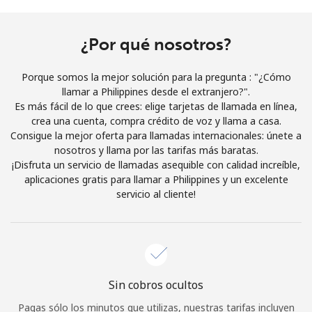
Al abrir una cuenta en este sitio web, estoy de acuerdo con
estos
Términos y condiciones.
¿Por qué nosotros?
Únete
Porque somos la mejor solución para la pregunta : "¿Cómo
llamar a Philippines desde el extranjero?".
Es más fácil de lo que crees: elige tarjetas de llamada en línea,
crea una cuenta, compra crédito de voz y llama a casa.
Consigue la mejor oferta para llamadas internacionales: únete a
¡Hola!
nosotros y llama por las tarifas más baratas.
¡Disfruta un servicio de llamadas asequible con calidad increíble,
aplicaciones gratis para llamar a Philippines y un excelente
Inicia sesión o
REGÍSTRATE →
servicio al cliente!
Sin cobros ocultos
¿Olvidaste tu contraseña? →
Pagas sólo los minutos que utilizas, nuestras tarifas incluyen