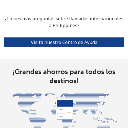
Celular
⁦3.5¢⁩
285 min por ⁦€10⁩
⁦7¢⁩
Puerto Rico
¿Tienes más preguntas sobre llamadas internacionales
a Philippines?
All
⁦1.5¢⁩
665 min por ⁦€10⁩
⁦4¢⁩
country
Visita nuestro Centro de Ayuda
¡Grandes ahorros para todos los
destinos!